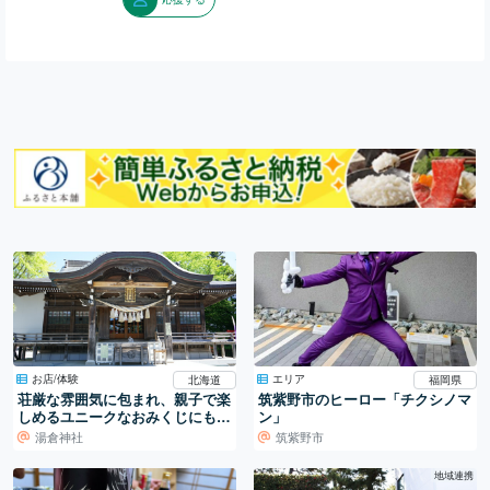
お店/体験
エリア
北海道
福岡県
荘厳な雰囲気に包まれ、親子で楽
筑紫野市のヒーロー「チクシノマ
しめるユニークなおみくじにも注
ン」
目！「湯倉神社」
湯倉神社
筑紫野市
地域連携