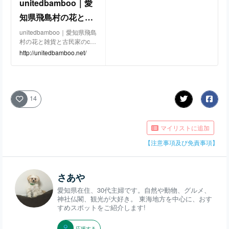
unitedbamboo｜愛
知県飛島村の花と雑
貨と古民家のcafe
unitedbamboo｜愛知県飛島
村の花と雑貨と古民家のcaf
e
http://unitedbamboo.net/
14
マイリストに追加
【注意事項及び免責事項】
さあや
愛知県在住、30代主婦です。自然や動物、グルメ、
神社仏閣、観光が大好き。 東海地方を中心に、おす
すめスポットをご紹介します!
応援する