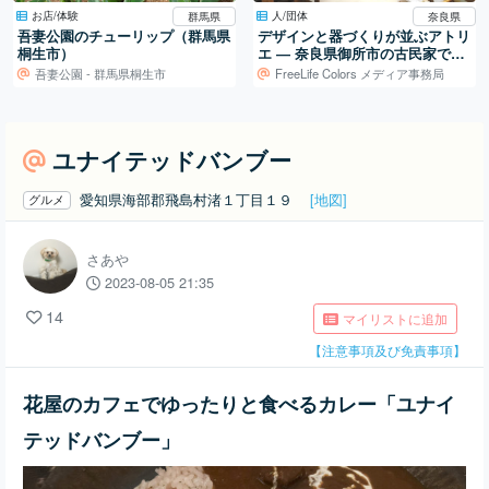
お店/体験
人/団体
群馬県
奈良県
吾妻公園のチューリップ（群馬県
デザインと器づくりが並ぶアトリ
桐生市）
エ ― 奈良県御所市の古民家での
活動
吾妻公園 - 群馬県桐生市
FreeLife Colors メディア事務局
ユナイテッドバンブー
愛知県海部郡飛島村渚１丁目１９
[地図]
グルメ
さあや
2023-08-05 21:35
14
マイリストに追加
【注意事項及び免責事項】
花屋のカフェでゆったりと食べるカレー「ユナイ
テッドバンブー」