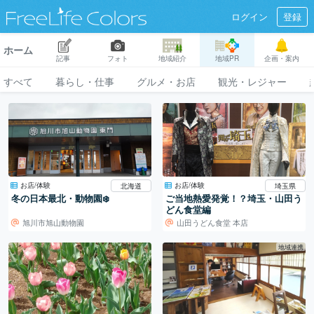
ログイン
登録
ホーム
記事
フォト
地域紹介
地域PR
企画・案内
すべて
暮らし・仕事
グルメ・お店
観光・レジャー
お店/体験
お店/体験
北海道
埼玉県
冬の日本最北・動物園❄️
ご当地熱愛発覚！？埼玉・山田う
どん食堂編
旭川市旭山動物園
山田うどん食堂 本店
地域連携