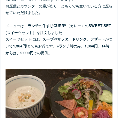
お座敷とカウンターの席があり、どちらでも空いている方に座ら
せていただけました。
メニューは、
の
（カレー）の
ランチ
牛すじCURRY
SWEET SET
(スイーツセット）を注文しました。
スイーツセットには、
や
、
、
がつ
スープ
サラダ
ドリンク
デザート
いて
!とてもお得です。※
、
。
1,364円
ランチ時のみ
1,364円
14時
は、
での提供。
から
2,000円