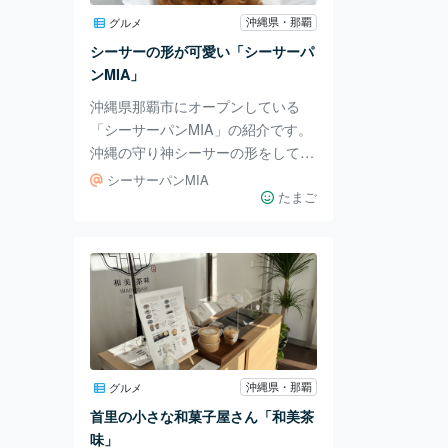
た！ （店内は写真撮影不可のため
沖縄県・那覇
グルメ
実際に訪れてみてほしいです） う
シーサーの形が可愛い「シーサーパ
るマルシェはフードコートコーナー
ンMIA」
が豊富なのも魅力です。
沖縄県那覇市にオープンしている
「シーサーパンMIA」の紹介です。
沖縄の守り神シーサーの形をしてい
るパンが食べられるお店です！ 国
シーサーパンMIA
際通りから少し外れた場所に進むと
たまご
見つかります。 シーサーのイラス
トの看板が目印です！ 少し見落と
しやすいので気をつけましょう。
お店はこの窓から注文して、商品を
受け取る形です。 メニューはシー
サーパンのみで、味がチーズ・カス
タード・チョコ・あんこ・紅芋で
す！ この日はあんこ味を注文しま
沖縄県・那覇
グルメ
した。 くっきりとした形がとって
首里の小さな和菓子屋さん「和美茶
も可愛いです！ 名前はパンですが
味」