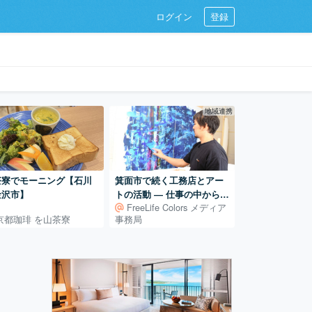
ログイン
登録
地域連携
茶寮でモーニング【石川
箕面市で続く工務店とアー
金沢市】
トの活動 ― 仕事の中から広
FreeLife Colors メディア
がるアート制作
京都珈琲 を山茶寮
事務局