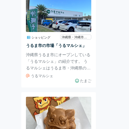
沖縄県・沖縄市・うるま
ショッピング
うるま市の市場「うるマルシェ」
沖縄県うるま市にオープンしている
「うるマルシェ」の紹介です。 う
るマルシェはうるま市・沖縄県の農
水産品直売所・レストランやフード
うるマルシェ
コートが揃っている市場です！ 駐
たまご
車場も完備されており観光にもオス
スメの場所です。 フロアマップは
こちらです。 大きな店内では沖縄
の野菜・果物・魚・お肉・惣菜・軽
食・加工品などがずらりと並んでい
ます！ お魚やお肉は鮮度抜群でど
れもおいしそうなものばかりでし