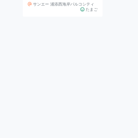
かわなどで有名なイラストレーター
サンエー 浦添西海岸パルコシティ
のナガノさんのキャラクターグッズ
たまご
を取り扱うストアが沖縄初上陸しま
した。 ナガノマーケットの文字の
下には大きなナガノくまが鎮座して
います。 かなり大きくてインパク
トがあるのでお店の目印にもなって
います。 店内はちいかわ・ナガノ
くまなどのぬいぐるみがかなりの数
並んでおりました。 ナガノくまを
被ったちいかわ達などぬいぐるみが
とっても可愛いです！！ 商品はぬ
いぐるみだけではなく