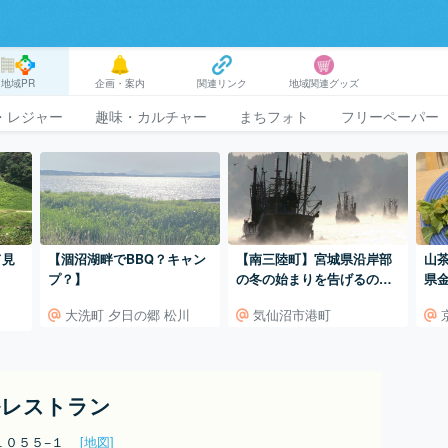
地域PR
企画・案内
関連リンク
地域関連グッズ
・レジャー
趣味・カルチャー
まちフォト
フリーペーパー
【南三陸町】宮城県沿岸部
て見
【涸沼湖畔でBBQ？キャン
山
の冬の始まりを告げるのは
プ？】
県
「気嵐（けあらし）」と旬
気仙沼市港町
大洗町 夕日の郷 松川
の「メカジキ」
ルレストラン
１０５５−１
[地図]