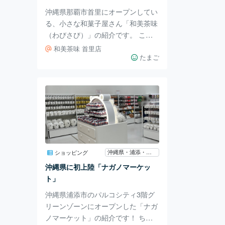
どちらかというと、た
沖縄県那覇市首里にオープンしてい
る、小さな和菓子屋さん「和美茶味
（わびさび）」の紹介です。 こち
らは那覇市天久にも店舗があるので
和美茶味 首里店
すが、新しく首里にもオープンして
たまご
いました！ 天久店は割と広い店舗
でしたが、首里店は小さめのお店で
す。 1〜2組が限界かな？と思われ
る広さです。 メニューも限られた
ものがある印象です！ それでもお
団子・おはぎ・わらび餅・わらび餅
ドリンクと、お店の人気メニューは
しっかり揃っています！ この日は
沖縄県・浦添・宜野湾
ショッピング
わらび餅ドリンクの抹茶みるくをテ
沖縄県に初上陸「ナガノマーケッ
イクアウトしました！ ミルキーな
ト」
味わいとほろ苦い抹
沖縄県浦添市のパルコシティ3階グ
リーンゾーンにオープンした「ナガ
ノマーケット」の紹介です！ ちい