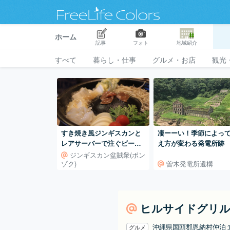
ホーム
記事
フォト
地域紹介
すべて
暮らし・仕事
グルメ・お店
観光
すき焼き風ジンギスカンと
凄ーーい！季節によっ
レアサーバーで注ぐビール
え方が変わる発電所跡
が共に絶品！「盆賊
ジンギスカン盆賊衆(ボン
ゾク)
曽木発電所遺構
衆」」。
ヒルサイドグリ
沖縄県国頭郡恩納村仲泊
グルメ