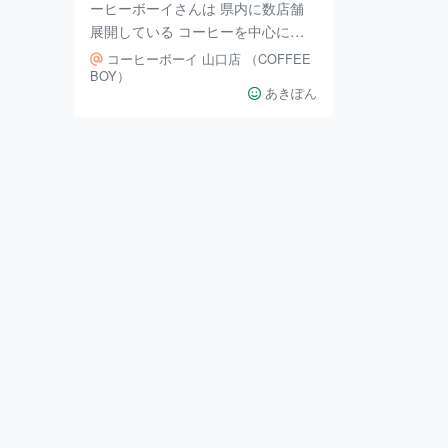
ーヒーボーイさんは 県内に数店舗
展開している コーヒーを中心にし
たカフェです。 商店街にこられた
コーヒーボーイ 山口店 （COFFEE
人たちの 休憩に人気です。 コーヒ
BOY）
あきぽん
ー以外にも ピーチティ、チャイテ
ィーなどもあり。 雑誌などもある
のでコーヒー片手にのんびりするの
もいいですね。 この日はピーチテ
ィー飲みましたが甘さもありピーチ
感の濃いとても美味しい お茶でし
た。 海外のクッキーなどもあり 軽
食はないですがお茶のお供に 買っ
て食べることも可能です。 お天気
のよい日は外のテラス席もあり。
テーブルのほかに