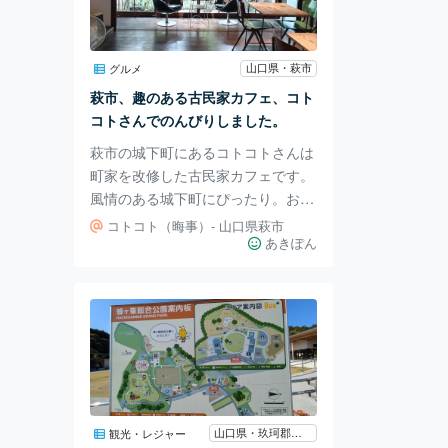
「長門峡」にはレストランなどもあ
り 阿東町の特産の牛や徳佐りんご
も売っているので楽しめますよ。
山口県・萩市
グルメ
〒758-0141 山口県萩市川上
萩市、趣のある古民家カフェ、コト
コトさんでのんびりしました。
萩市の城下町にあるコトコトさんは
町家を改修した古民家カフェです。
風情のある城下町にぴったり。お庭
を眺めながらひととき昔に思いを馳
コトコト（晦事）- 山口県萩市
せながらランチいただきました。
あきぽん
たのんだのはスパイシーカレーセッ
ト。 スパイスのきいたカレーと夏
みかんジュースのセットです。 店
内のしつらえやインテリアがとても
おしゃれ。 雑貨コーナーもあり、
店主さんのセンスのよさが感じられ
ます。 土日には混みそうです。 駐
車場は近くの萩市博物館がちかいで
山口県・玖珂郡和木町
観光・レジャー