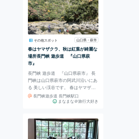
山口県・萩市
その他スポット
春はヤマザクラ、秋は紅葉が綺麗な
場所長門峡 遊歩道 『山口県萩
市』
長門峡 遊歩道 『山口県萩市』 長
門峡は山口県萩市の阿武川沿いにあ
る 美しい渓谷です。 春はヤマザク
ラ、秋は紅葉が綺麗な場所で 四季
長門峡遊歩道 長門峡駅口
折々の変化を楽しむことが出来ま
まなまな＠旅行大好き
す。 「竜宮淵」(萩市川上)から道の
駅「長門峡」(山口市)へ 5.1kmの遊
歩道があるのですがそこを歩いて散
策しました。 川も綺麗でリフレッ
シュ出来ました。 起点の道の駅の