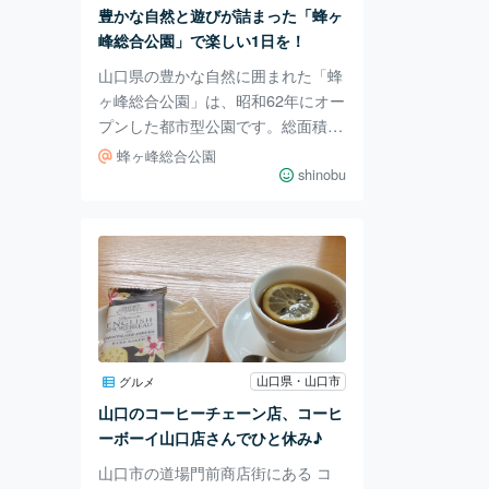
す。 コトコト（晦事） 山口県萩市
豊かな自然と遊びが詰まった「蜂ヶ
呉服町２丁目３２ 火曜水曜定休
峰総合公園」で楽しい1日を！
山口県の豊かな自然に囲まれた「蜂
ヶ峰総合公園」は、昭和62年にオー
プンした都市型公園です。総面積2
6.3ヘクタールの広大な敷地には、
蜂ヶ峰総合公園
子どもも大人も楽しめる多彩な施設
shinobu
がそろっています。自然を満喫しな
がら散策するのはもちろん、大型遊
具やアウトドア体験が充実している
ので、家族や友人と1日中遊ぶのに
ぴったりです。 公園の目玉の一つ
が、大型ローラーすべり台、山口県
最大級の「ふわふわドーム」。子ど
もたちに大人気で、元気いっぱい走
山口県・山口市
グルメ
り回る姿が見られます。また、ミニ
山口のコーヒーチェーン店、コーヒ
SLに乗れば、公園を別の視点から
ーボーイ山口店さんでひと休み♪
楽しめます。 動
山口市の道場門前商店街にある コ