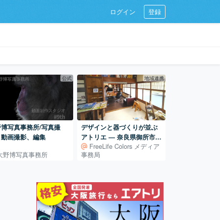
ログイン
登録
公式
地域連携
野博写真事務所/写真撮
デザインと器づくりが並ぶ
・動画撮影、編集
アトリエ ― 奈良県御所市の
FreeLife Colors メディア
古民家での活動
大野博写真事務所
事務局