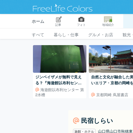
ホーム
記事
フォト
地域紹介
すべて
暮らし・仕事
グルメ・お店
観光
ジンベイザメが無料で見え
自然と文化が融合した
る？『海遊館以布利センタ
いエリア・京都の岡崎
ー 第2水槽』
しむ
海遊館以布利センター 第
2水槽
京都岡崎 蔦屋書店
民宿しらい
山口県山口市秋穂
旅館・ホテル