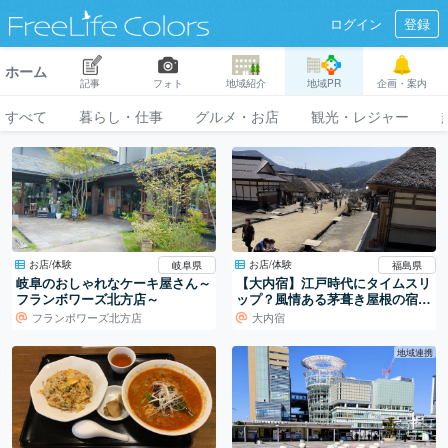
ログイン
登録
ホーム
記事
フォト
地域紹介
地域PR
企画・案内
すべて
暮らし・仕事
グルメ・お店
観光・レジャー
お店/体験
お店/体験
岐阜県
福島県
岐阜のおしゃれなケーキ屋さん～
【大内宿】江戸時代にタイムスリ
フランボワーズ北方店～
ップ？風情ある茅葺き屋根の宿場
町♪
フランボワーズ北方店
大内宿
地域連携