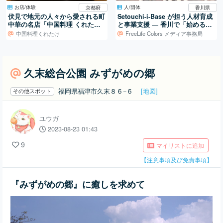
お店/体験
人/団体
京都府
香川県
伏見で地元の人々から愛される町
Setouchi-i-Base が担う人材育成
中華の名店「中国料理 くれた
と事業支援 ― 香川で「始める」
け」
を支える拠点
中国料理くれたけ
FreeLife Colors メディア事務局
久末総合公園 みずがめの郷
福岡県福津市久末８６−６
[地図]
その他スポット
ユウガ
2023-08-23 01:43
9
マイリストに追加
【注意事項及び免責事項】
『みずがめの郷』に癒しを求めて