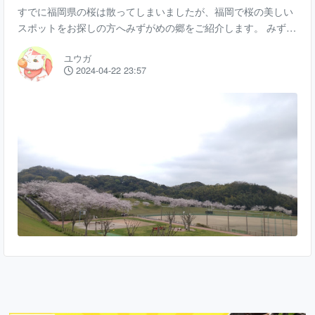
すでに福岡県の桜は散ってしまいましたが、福岡で桜の美しい
スポットをお探しの方へみずがめの郷をご紹介します。 みずが
めの郷自体は以前にも記事で紹介したことがありますが、春に
ユウガ
なるとたくさんの桜が咲き誇る美しい景色を見ることができま
2024-04-22 23:57
した。 この日は曇りでいい天気とはいえませんでしたが、それ
でもダム沿いに咲く桜の景色は美しかったです。 運動場方面に
もたくさんの桜が咲いていました。小学校の入学式を目前に控
えた時期だったためか、この日は桜の木の下で正装して写真を
撮る家族連れの姿が多く見られました。 出店など