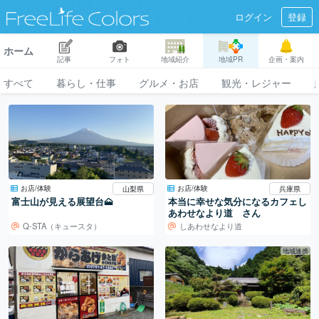
ログイン
登録
ホーム
記事
フォト
地域紹介
地域PR
企画・案内
すべて
暮らし・仕事
グルメ・お店
観光・レジャー
お店/体験
お店/体験
山梨県
兵庫県
富士山が見える展望台🗻
本当に幸せな気分になるカフェし
あわせなより道 さん
Q-STA（キュースタ）
しあわせなより道
地域連携