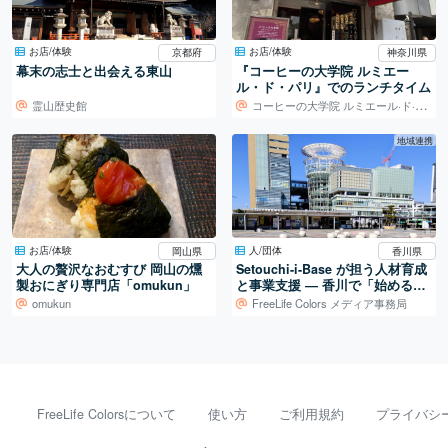
お店/体験
お店/体験
京都府
神奈川県
幕末の志士と出会える東山
『コーヒーの大学院 ルミエー
ル・ド・パリ』でのランチタイム
霊山歴史館
コーヒーの大学院 ルミエール·ド·パリ
地域連携
お店/体験
人/団体
岡山県
香川県
大人の贅沢なおむすび 岡山の燻
Setouchi-i-Base が担う人材育成
製おにぎり専門店「omukun」
と事業支援 ― 香川で「始める」
を支える拠点
omukun
FreeLife Colors メディア事務局
FreeLife Colorsについて
使い方
ご利用規約
プライバシ