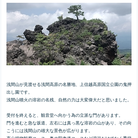
浅間山が見渡せる浅間高原の名勝地、上信越高原国立公園の鬼押
出し園です。
浅間山噴火の溶岩の名残、自然の力は大変偉大だと思いました。
受付を終えると、観音堂へ向かう為の立派な門があります。
門を進むと急な坂道、左右には真っ黒な溶岩の山があり、その向
こうには浅間山の雄大な景色が広がります。
高山植物観察コース 奥の院参道コースなど溶岩だけでなく季節