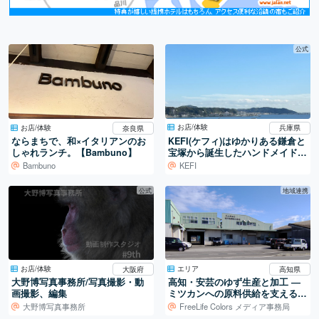
公式
お店/体験
お店/体験
兵庫県
奈良県
KEFI(ケフィ)はゆかりある鎌倉と
ならまちで、和×イタリアンのお
宝塚から誕生したハンドメイドブ
しゃれランチ。【Bambuno】
ランド
KEFI
Bambuno
公式
地域連携
お店/体験
エリア
大阪府
高知県
大野博写真事務所/写真撮影・動
高知・安芸のゆず生産と加工 ―
画撮影、編集
ミツカンへの原料供給を支える仕
組み
大野博写真事務所
FreeLife Colors メディア事務局