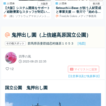
人/団体
人/団体
大阪府
香川県
【大阪】システム開発をサポート
Setouchi-i-Base が担う人材育成
／経験豊富なスタッフが対応いた
と事業支援 ― 香川で「始める」
します！
を支える拠点
（株）ソフトウェアマネジメントセンター
FreeLife Colors メディア事務局
鬼押出し園（上信越高原国立公園）
群馬県吾妻郡嬬恋村鎌原１０５３
[地図]
その他スポット
四季の風
2023-08-25 22:35
12
マイリストに追加
【注意事項及び免責事項】
国立公園 鬼押出し園