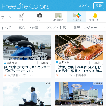
ログイン
登録
ホーム
記事
フォト
地域紹介
地域PR
企画・案内
すべて
暮らし・仕事
グルメ・お店
観光・レジャー
公式
お店/体験
お店/体験
大阪府
兵庫県
【大阪／焼肉】福島駅3分／おお
神戸で幸せになれるオルカショー
いた和牛一頭買い！おおいた和牛
「神戸シーワールド」
専門焼肉店。
神戸須磨シーワールド
ニューブンゴ 福島本店
公式
地域連携