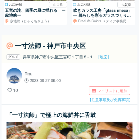
お店/体験
お店/体験
山口県
滋賀県
五竜の滝、四季の風に揺れる ー
吹きガラス工房「glass imeca」
寂地峡ー
― 暮らしを彩るガラスづくり／
滋賀・葛川
寂地峡（じゃくちきょう）
FreeLife Colors メディア事務局
一寸法師 - 神戸市中央区
兵庫県神戸市中央区三宮町１丁目８−１
[地図]
グルメ
Risu
2023-08-27 09:00
10
マイリストに追加
【注意事項及び免責事項】
「一寸法師」で極上の海鮮丼に舌鼓