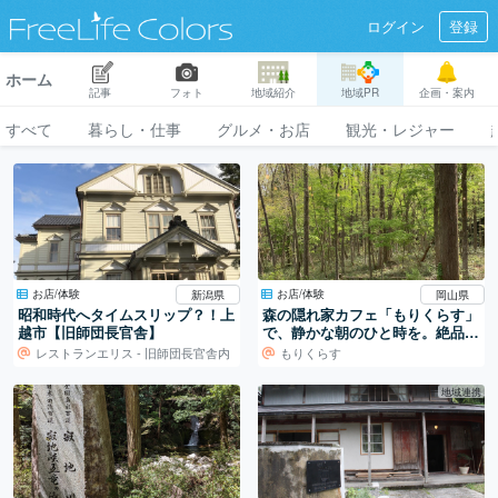
ログイン
登録
ホーム
記事
フォト
地域紹介
地域PR
企画・案内
すべて
暮らし・仕事
グルメ・お店
観光・レジャー
お店/体験
お店/体験
新潟県
岡山県
昭和時代へタイムスリップ？！上
森の隠れ家カフェ「もりくらす」
越市【旧師団長官舎】
で、静かな朝のひと時を。絶品ホ
ットサンドは朝食にピッタリ！
レストランエリス - 旧師団長官舎内
もりくらす
地域連携