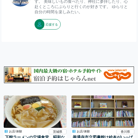
す。 美味しいもの食べたり、神社に参拝したり、心
赴くところにぶらりと行くのが好きです。 ゆらりと
自分の時間を楽しみたい。
応援する
お店/体験
お店/体験
茨城県
香川県
下館ラーメンの穴場食堂 昭和な
善通寺市立図書館は絵本がいっぱ