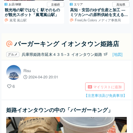
お店/体験
エリア
京都府
高知県
観光地の駅ではなく 駅そのもの
高知・安芸のゆず生産と加工 ―
が観光スポット「嵐電嵐山駅」
ミツカンへの原料供給を支える仕
組み
嵐電 嵐山駅
FreeLife Colors メディア事務局
バーガーキング イオンタウン姫路店
兵庫県姫路市延末４３５−３ イオンタウン姫路 1F
[地図]
グルメ
Risu
2024-04-20 20:01
6
マイリストに追加
【注意事項及び免責事項】
姫路イオンタウンの中の「バーガーキング」