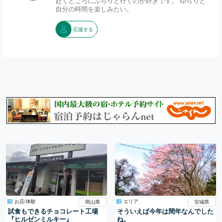
赴くところにぶらりと行くのが好きです。 ゆらりと
自分の時間を楽しみたい。
応援する
エリア
お店/体験
宮城県
岡山県
そういえば今年は閏年なんでした
試食もできるチョコレート工場
ね。
『ヒルゼンミルキー』