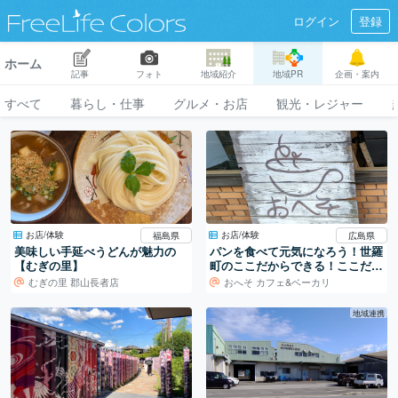
ログイン
登録
ホーム
記事
フォト
地域紹介
地域PR
企画・案内
すべて
暮らし・仕事
グルメ・お店
観光・レジャー
お店/体験
お店/体験
福島県
広島県
美味しい手延べうどんが魅力の
パンを食べて元気になろう！世羅
【むぎの里】
町のここだからできる！ここだけ
の伝統製法のパンーおへそカフェ
むぎの里 郡山長者店
おへそ カフェ&ベーカリ
＆ベーカリー（広島県世羅郡世羅
町）
地域連携