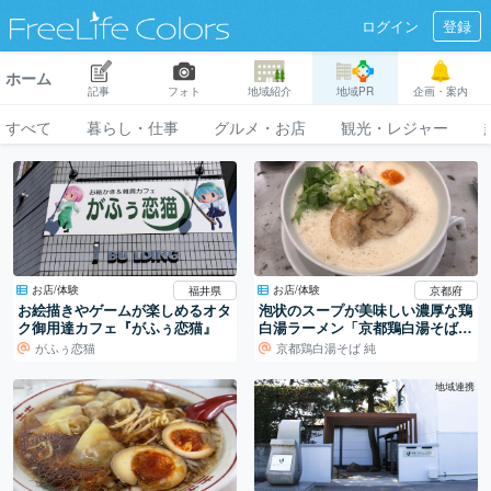
ログイン
登録
ホーム
記事
フォト
地域紹介
地域PR
企画・案内
すべて
暮らし・仕事
グルメ・お店
観光・レジャー
お店/体験
お店/体験
福井県
京都府
お絵描きやゲームが楽しめるオタ
泡状のスープが美味しい濃厚な鶏
ク御用達カフェ『がふぅ恋猫』
白湯ラーメン「京都鶏白湯そば
純」
がふぅ恋猫
京都鶏白湯そば 純
地域連携