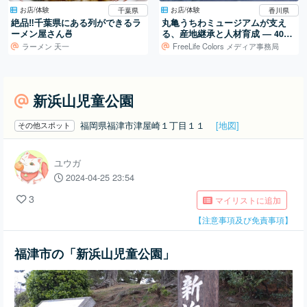
お店/体験
お店/体験
千葉県
香川県
絶品‼️千葉県にある列ができるラ
丸亀うちわミュージアムが支え
ーメン屋さん🍜
る、産地継承と人材育成 ― 400
年続く地場産業を、次の世代へ
ラーメン 天一
FreeLife Colors メディア事務局
新浜山児童公園
福岡県福津市津屋崎１丁目１１
[地図]
その他スポット
ユウガ
2024-04-25 23:54
3
マイリストに追加
【注意事項及び免責事項】
福津市の「新浜山児童公園」