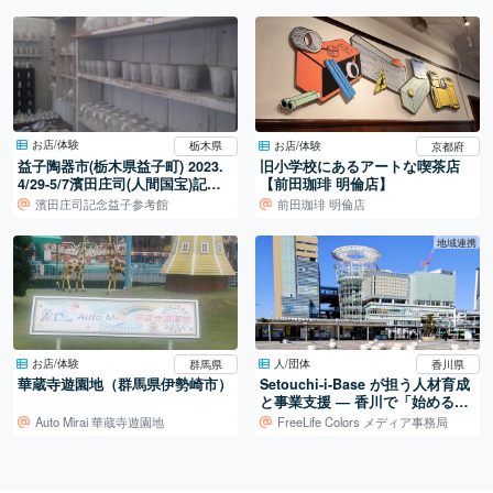
お店/体験
お店/体験
栃木県
京都府
益子陶器市(栃木県益子町) 2023.
旧小学校にあるアートな喫茶店
4/29-5/7濱田庄司(人間国宝)記念
【前田珈琲 明倫店】
参考館がお勧めです！
濱田庄司記念益子参考館
前田珈琲 明倫店
地域連携
お店/体験
人/団体
群馬県
香川県
華蔵寺遊園地（群馬県伊勢崎市）
Setouchi-i-Base が担う人材育成
と事業支援 ― 香川で「始める」
を支える拠点
Auto Mirai 華蔵寺遊園地
FreeLife Colors メディア事務局