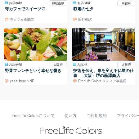
お店/体験
お店/体験
和歌山県
京都府
寺カフェでスイーツ♡
叡電の七夕
寺カフェ成慶院
出町柳駅
地域連携
お店/体験
人/団体
大阪府
大阪府
野菜フレンチという幸せな響き
技術を伝え、形を変える仏壇の仕
事 ― 大阪・堺の黒澤商店
yasai french NR
FreeLife Colors メディア事務局
FreeLife Colorsについて
使い方
ご利用規約
プライバシ