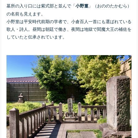
墓所の入り口には紫式部と並んで「
」（おののたかむら）
小野篁
の名前も見えます。
小野篁は平安時代前期の学者で、小倉百人一首にも選ばれている
歌人・詩人。昼間は朝廷で働き、夜間は地獄で閻魔大王の補佐を
していたと伝承されています。