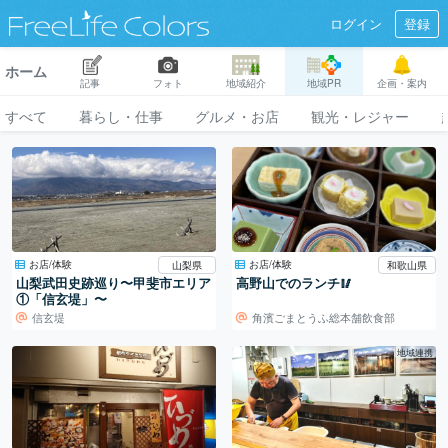
ログイン
登録
ホーム
記事
フォト
地域紹介
地域PR
企画・案内
すべて
暮らし・仕事
グルメ・お店
観光・レジャー
お店/体験
お店/体験
山梨県
和歌山県
山梨武田史跡巡り〜甲斐市エリア
高野山でのランチ🥢
①「信玄堤」〜
信玄堤
角濱ごまとうふ総本舗飲食部
地域連携