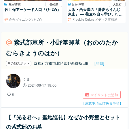
お店/体験
お店/体験
長崎県
大阪府
佐世保アーケード入口「ひづめ」
大阪・西天満の『蕎麦らうんじ
東山』 ― 蕎麦を自ら学び、打ち
続ける日常
創作ダイニング ひづめ
FreeLife Colors メディア事務局
紫式部墓所・小野篁卿墓（おののたか
むらきょうのはか）
京都府京都市北区紫野西御所田町
[地図]
その他スポット
くま
2024-06-17 19:00
6
マイリストに追加
【注意事項及び免責事項】
【『光る君へ』聖地巡礼】なぜか小野篁とセット
の紫式部のお墓