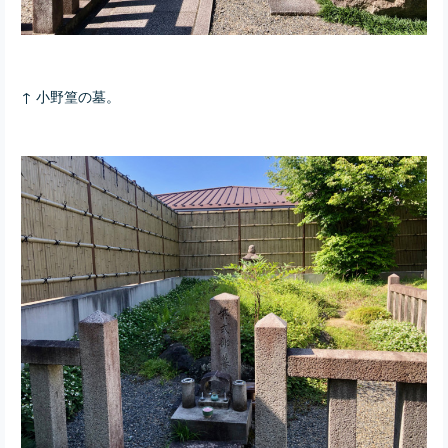
↑ 小野篁の墓。