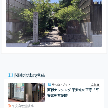
「小野篁」（おののたかむら）の名前も見えます。 小野篁は平
安時代前期の学者で、小倉百人一首にも選ばれている歌人・詩
人。昼間は朝廷で働き、夜間は地獄で閻魔大王の
関連地域の投稿
その他スポット
京都府
面影ナッシング 平安京の正庁「平
安宮朝堂院跡」
平安宮朝堂院跡