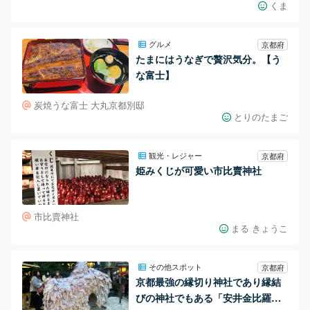
くま
グルメ
京都府
たまにはうなぎで贅沢気分。【う
な富士】
炭焼うな富士 大丸京都別邸
とりのたまご
観光・レジャー
京都府
姫みくじが可愛い市比賣神社
市比賣神社
まる きょうこ
その他スポット
京都府
京都最強の縁切り神社であり縁結
びの神社でもある「安井金比羅