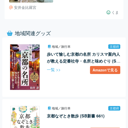
宮」
安井金比羅宮
くま
地域関連グッズ
地域／旅行本
京都府
歩いて愉しむ京都の名所 カリスマ案内人
が教える定番社寺・名所と味めぐり (SB
新書 617)
一覧 >>
Amazonで見る
地域／旅行本
京都府
京都なぞとき散歩 (SB新書 661)