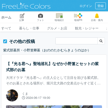
ログイン
登録
ホーム
記事
フォト
地域紹介
地域PR
企画・案内
すべて
暮らし・仕事
グルメ・お店
観光・レジャー
その他の投稿
紫式部墓所・小野篁卿墓（おののたかむらきょうのはか）
【『光る君へ』聖地巡礼】なぜか小野篁とセットの紫
式部のお墓
大河ドラマ『光る君へ』の主人公として注目を浴びる紫式部。
そのお墓とされる場所が、堀川北大路の交差点からすぐ近くの
所にあります。 堀川北大路から南西の一帯は、かつて雲林院の
くま
境内でした。 紫式部はこの付近で生まれ育ったとされ、このあ
2024-06-17 19:00
たりの地名が「紫野」ということから「紫式部」という通称と
なったという説もあります。 墓所の入り口には紫式部と並んで