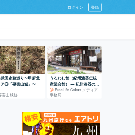
ログイン
登録
地域連携
梨武田史跡巡り〜甲府北
うるわし館（紀州漆器伝統
リア③「要害山城」〜
産業会館） ― 紀州漆器の展
FreeLife Colors メディア
示・体験・販売を担う産地
要害山城跡
事務局
の拠点