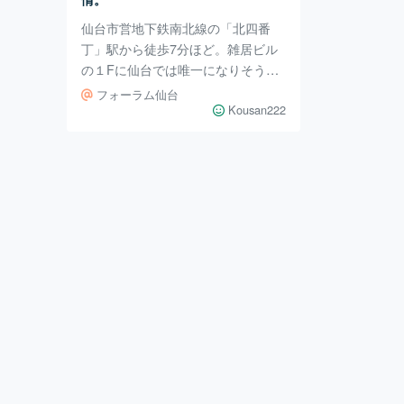
仙台市営地下鉄南北線の「北四番
丁」駅から徒歩7分ほど。雑居ビル
の１Fに仙台では唯一になりそうな
短観上映の映画館があります。姉妹
フォーラム仙台
館だった仙台駅東口の「チネ・ラヴ
Kousan222
ィータ」が今月いっぱいで閉館.。
その前にもアーケードの中にあった
味わい深い「セントラルホール」も
2018年に閉館しています。 最近の
方々は映画＝シネコンが普通になっ
てるみたいですね。でも昔は町のあ
ちこちにあったミニシアターが次々
と姿を消して行くのは寂しいもので
す。 今回の「戦場のメリークリス
マス」も故・坂本教授の１周忌に合
わせての上映。こう