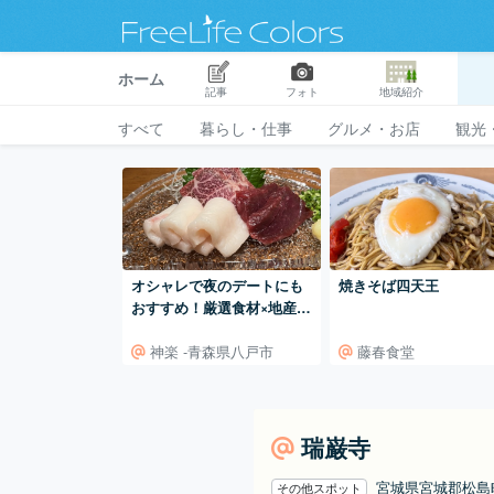
ホーム
記事
フォト
地域紹介
すべて
暮らし・仕事
グルメ・お店
観光
オシャレで夜のデートにも
焼きそば四天王
おすすめ！厳選食材×地産地
消 神楽~kagura~（青森県
神楽 -青森県八戸市
藤春食堂
八戸市）
瑞巌寺
宮城県宮城郡松
その他スポット