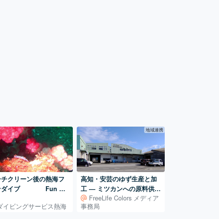
地域連携
ーチクリーン後の熱海フ
高知・安芸のゆず生産と加
ンダイブ Fun Di
工 ― ミツカンへの原料供給
FreeLife Colors メディア
g in Atami after Beach
を支える仕組み
ダイビングサービス熱海
事務局
aning