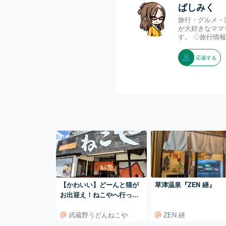
ばしみく
旅行・グルメ・
が大好きなママ
す。 ◇旅行情報ブログ
応援する
【かわいい】どーんと猫が
草津温泉『ZEN 繕』
お出迎え！ねこやへ行って
みた
武蔵野うどんねこや
ZEN 繕