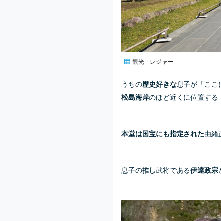
観光・レジャー
うちの
息子が「ここ
歴史好きな
のほど近くに位置する
松島海岸
由緒
本堂は国宝にも指定された
息子の
武将である
推し
伊達政宗