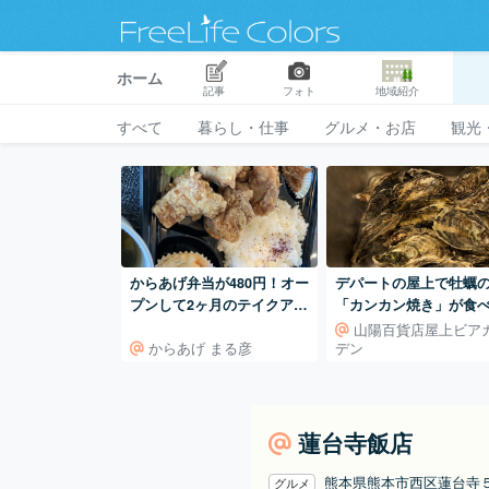
ホーム
記事
フォト
地域紹介
すべて
暮らし・仕事
グルメ・お店
観光
からあげ弁当が480円！オー
デパートの屋上で牡蠣
プンして2ヶ月のテイクアウ
「カンカン焼き」が食
ト店では日替わり弁当や単
れるのは3月30日まで！
山陽百貨店屋上ビア
からあげ まる彦
デン
品も充実！
蓮台寺飯店
熊本県熊本市西区蓮台寺
グルメ