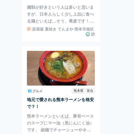
とても甘い
麺類が好きという人は多いと思いま
すが、日本人らしく少し上品に食べ
る麺といえば…そう、蕎麦です！
そしてその蕎麦の中でも、少し敷居
居酒屋 藁焼き てんまや 熊本市南区
が高いかな…と思ってしまうのが、
碧
十割蕎麦じゃないでしょうか。 今
回は、そんな十割蕎麦を気軽に味わ
えるお店を紹介します。 本日訪れ
たのは、熊本市南区田迎にある「て
んまや」さんです。 お店に入ると
大きな水槽がお出迎え！ （写真が
下手でごめんなさい…） ちなみに
こちら、右奥はカニですよ🦀 店内
熊本県・富合
グルメ
はモダンで落ち着いた雰囲気でし
地元で愛される熊本ラーメンを格安
た。 メニュー表は特になく、注文
で？！
はタッチパネルからしま
熊本ラーメンといえば、豚骨ベース
のスープにマー油（黒にんにく油）
です。 細麺でチャーシューやネギ