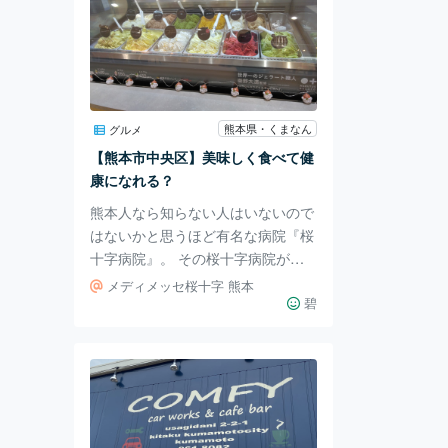
熊本県・くまなん
グルメ
【熊本市中央区】美味しく食べて健
康になれる？
熊本人なら知らない人はいないので
はないかと思うほど有名な病院『桜
十字病院』。 その桜十字病院が展
開している、健康診断専門病院が
メディメッセ桜十字 熊本
『メディメッセ桜十字』です。 健
碧
康診断や人間ドック、がん検診など
を受けることができるのですが、こ
の施設にジェラートショップとカフ
ェがあることを御存知でしょうか？
健康診断など関係なく、誰でも利用
できます。 とはいえ、なかなか足