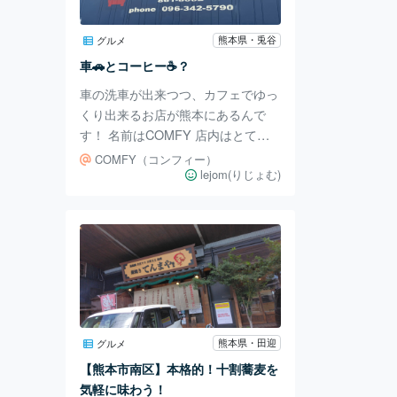
を踏み込みづらい…ということで行
ってきました！ 場所は、熊本市中
熊本県・兎谷
グルメ
央区平成にあるスーパー『サンリブ
車🚗とコーヒー☕️？
くまなん店』の3階にあります。 エ
車の洗車が出来つつ、カフェでゆっ
スカレーターを上が
くり出来るお店が熊本にあるんで
す！ 名前はCOMFY 店内はとても
アメリカンな感じですごくオシャレ
COMFY（コンフィー）
🇺🇸 食べ物や飲み物のメニューが
lejom(りじょむ)
とても豊富で迷っちゃうほど(笑) 私
はお昼ご飯にホットドッグ🌭と数量
限定のハワイワンコーヒー☕️を頂き
ました！ ノーマルなケチャップと
ニンニク入りのケチャップ、そして
普通のマスタードとピクルス入りの
マスタード！４種類もソースを持っ
てきてくださって、自分好みのホッ
熊本県・田迎
グルメ
トドッグに❣️ ハワイアンコーヒー
【熊本市南区】本格的！十割蕎麦を
は、豆にフレーバーが付いていて、
気軽に味わう！