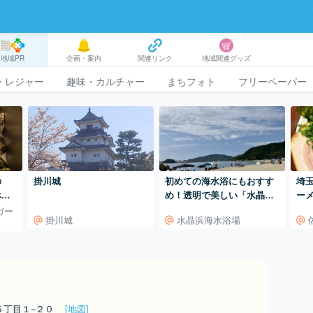
地域PR
企画・案内
関連リンク
地域関連グッズ
・レジャー
趣味・カルチャー
まちフォト
フリーペーパー
の
掛川城
初めての海水浴にもおすす
埼
べら
め！透明で美しい「水晶浜
ー
海水浴場」
ガー
掛川城
水晶浜海水浴場
５丁目１−２０
[地図]