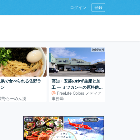
ログイン
登録
地域連携
玉県で食べられる佐野ラ
高知・安芸のゆず生産と加
メン
工 ― ミツカンへの原料供給
FreeLife Colors メディア
を支える仕組み
佐野らーめん湧
事務局