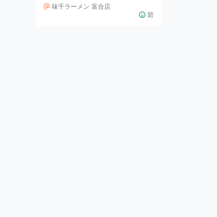
が乗ってるお店が多いかなーと思い
味千ラーメン 富合店
ます。 そんな熊本ラーメン、数あ
碧
るお店の中でも店舗数がダントツな
こちらが、本日のオススメです！
そう、味千拉麺！ 県内はもちろ
ん、県外や海外にも支店がある人気
店。 フライドガーリックを乗せて
食べてほしいっ 濃厚で美味しいん
です！ ただ、この値上げな時代、
ラーメン食べるにもお金が気になり
ますよね…。 そんな中、ものすご
いイベントがあるんです！ その名
もずばり、「味千感謝デ