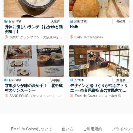
お店/体験
お店/体験
大阪府
長崎県
身体に優しいランチ【おかゆと麺
Hafh
粥餐庁】
粥餐庁 グランフロント大阪店Kayu-San-Chin
Hafh Cafe Nagasak
地域連携
お店/体験
人/団体
沖縄県
奈良県
京風ダシが味の決め手！ 北中城
デザインと器づくりが並ぶアトリ
村のサンスーシー
エ ― 奈良県御所市の古民家での
活動
SANS SOUCI（サンスーシー）- 沖縄/カフェ
FreeLife Colors メディア事務局
FreeLife Colorsについて
使い方
ご利用規約
プライバシ