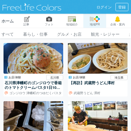
ログイン
登録
ホーム
記事
フォト
地域紹介
地域PR
企画・案内
すべて
暮らし・仕事
グルメ・お店
観光・レジャー
お店/体験
お店/体験
石川県
埼玉県
石川県津幡町のゴンジロウで香箱
【再訪】武蔵野うどん澤村
のトマトクリームバスタ1日10食
限定
ゴンジロウ 津幡町のつゆだくパスタ
武蔵野うどん 澤村
地域連携