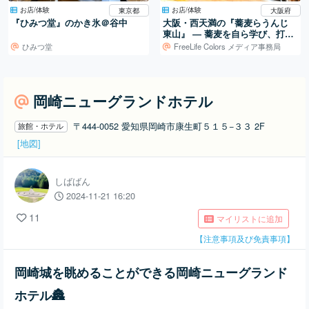
お店/体験
お店/体験
東京都
大阪府
『ひみつ堂』のかき氷＠谷中
大阪・西天満の『蕎麦らうんじ
東山』 ― 蕎麦を自ら学び、打ち
続ける日常
ひみつ堂
FreeLife Colors メディア事務局
岡崎ニューグランドホテル
〒444-0052 愛知県岡崎市康生町５１５−３３ 2F
旅館・ホテル
[地図]
しばばん
2024-11-21 16:20
11
マイリストに追加
【注意事項及び免責事項】
岡崎城を眺めることができる岡崎ニューグランド
ホテル🏯