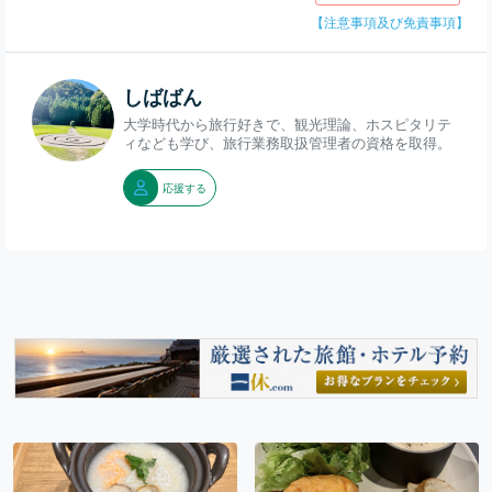
ヤー、ズボンプレッサー(貸
出)、電気スタンド(貸出)、
【注意事項及び免責事項】
他。岡崎ニューグランドホ
テルの宿泊予約は【楽天ト
ラベル】で。
しばばん
大学時代から旅行好きで、観光理論、ホスピタリテ
ィなども学び、旅行業務取扱管理者の資格を取得。
応援する