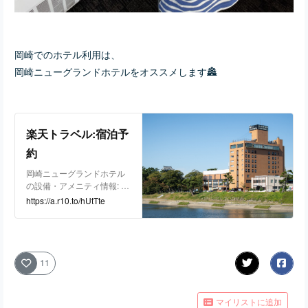
岡崎でのホテル利用は、
岡崎ニューグランドホテルをオススメします🏯
楽天トラベル:宿泊予
約
岡崎ニューグランドホテル
の設備・アメニティ情報: 総
部屋数90室。館内設備: レス
https://a.r10.to/hUtTte
トラン、ティーラウンジ、
宴会場、会議室、大浴場、
禁煙ルーム、自動販売機。
部屋設備・備品: テレビ、衛
星放送（無料）、電話、イ
11
ンターネット接続(無線LAN
形式)、湯沸かしポット、お
茶セット、冷蔵庫、ドライ
マイリストに追加