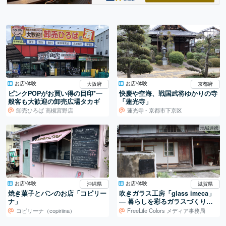
お店/体験
お店/体験
大阪府
京都府
ピンクPOPがお買い得の目印*一
快慶や空海、戦国武将ゆかりの寺
般客も大歓迎の卸売広場タカギ
「蓮光寺」
卸売ひろば 高槻宮野店
蓮光寺 - 京都市下京区
地域連携
お店/体験
お店/体験
沖縄県
滋賀県
焼き菓子とパンのお店「コピリー
吹きガラス工房「glass imeca」
ナ」
― 暮らしを彩るガラスづくり／
滋賀・葛川
コピリーナ（copiriina）
FreeLife Colors メディア事務局