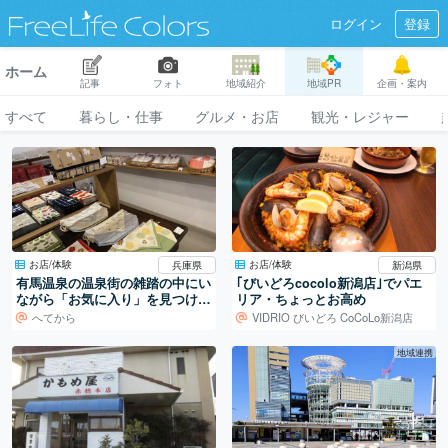
ログイン
登録
ホーム
記事
フォト
地域紹介
地域PR
企画・案内
すべて
暮らし・仕事
グルメ・お店
観光・レジャー
お店/体験
お店/体験
兵庫県
新潟県
有馬温泉の温泉街の雑踏の中にい
｢びいどろcocolo新潟店｣でパエ
ながら「お気に入り」を見つけた
リア・ちょっとお高め
くなるお店
へてから
VIDRIO びいどろ CoCoLo新潟店
地域連携