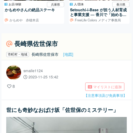
お店/体験
人/団体
兵庫県
香川県
かもめやさんの絶品ステーキ
Setouchi-i-Base が担う人材育成
と事業支援 ― 香川で「始める」
を支える拠点
かもめや 赤穂本店
FreeLife Colors メディア事務局
長崎県佐世保市
長崎県佐世保市
[地図]
市町村・地域
smaile1124
2023-11-25 15:42
8
マイリストに追加
【注意事項及び免責事項】
世にも奇妙なおばけ坂「佐世保のミステリー」