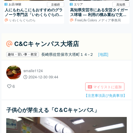
お店/体験
エリア
京都府
高知県
人にもわんこにもおすすめのグラ
高知県安芸市にある安芸タイガー
ノーラ専門店「いわくらぐらの
ス球場 ― 利用の積み重ねで支え
ら」
られる地域の球場
いわくらぐらのら
FreeLife Colors メディア事務局
C&Cキャンパス大塔店
長崎県佐世保市大塔町１４−２
[地図]
趣味・習い事・教室
smaile1124
2024-12-30 09:44
6
マイリストに追加
【注意事項及び免責事項】
子供心が芽生える「C＆Cキャンパス」