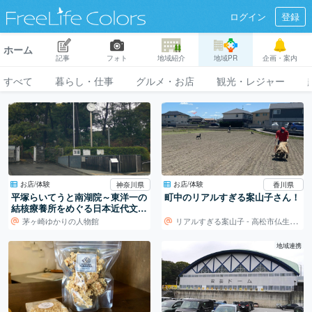
ログイン
登録
ホーム
記事
フォト
地域紹介
地域PR
企画・案内
すべて
暮らし・仕事
グルメ・お店
観光・レジャー
お店/体験
お店/体験
神奈川県
香川県
平塚らいてうと南湖院～東洋一の
町中のリアルすぎる案山子さん！
結核療養所をめぐる日本近代文学
者たち
茅ヶ崎ゆかりの人物館
リアルすぎる案山子 - 高松市仏生山（ぶっしょうざん）町
地域連携