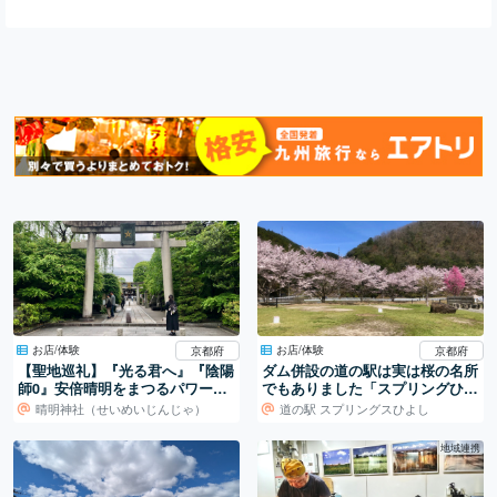
お店/体験
お店/体験
京都府
京都府
【聖地巡礼】『光る君へ』『陰陽
ダム併設の道の駅は実は桜の名所
師0』安倍晴明をまつるパワース
でもありました「スプリングひよ
ポット
し」
晴明神社（せいめいじんじゃ）
道の駅 スプリングスひよし
地域連携