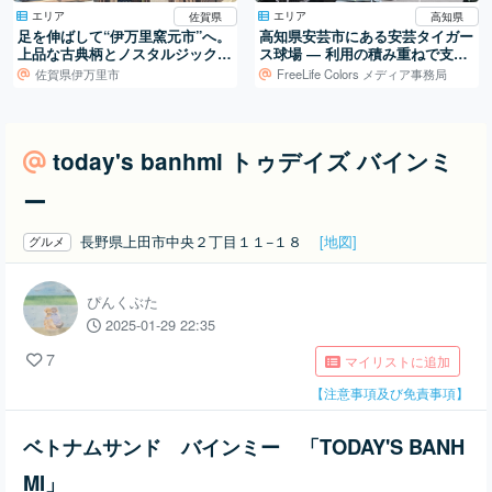
エリア
エリア
佐賀県
高知県
足を伸ばして“伊万里窯元市”へ。
高知県安芸市にある安芸タイガー
上品な古典柄とノスタルジックな
ス球場 ― 利用の積み重ねで支え
雰囲気。
られる地域の球場
佐賀県伊万里市
FreeLife Colors メディア事務局
today's banhmi トゥデイズ バインミ
ー
長野県上田市中央２丁目１１−１８
[地図]
グルメ
ぴんくぶた
2025-01-29 22:35
7
マイリストに追加
【注意事項及び免責事項】
ベトナムサンド バインミー 「TODAY'S BANH
MI」