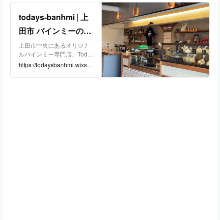
todays-banhmi | 上
田市 バインミーのお
店
上田市中央にあるオリジナ
ルバインミー専門店、Toda
y's Bánh mì。ランチにはバ
https://todaysbanhmi.wixsit
インミーをはじめ、ピザや
e.com/todays-banhmi?fbcli
パスタのお得なセットが選
d=PAZXh0bgNhZW0CMTE
べます。ディナーには、バ
AAaY3G8wRugUMqtkQF6E
インミー生地を使ったピン
C77iROv1kT0fjxRUocYliSq
チョス等と共に、ゆったり
kC6zZxMZnoX06qxrs_aem
とお酒が楽しめるおしゃれ
__H88a37KCx2GMOL78G9
なお店です。
H4g