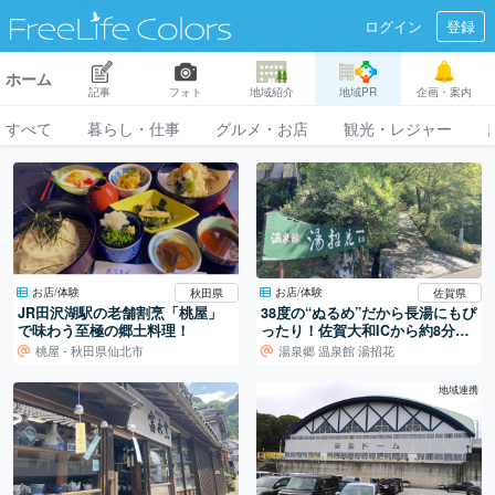
ログイン
登録
ホーム
記事
フォト
地域紹介
地域PR
企画・案内
すべて
暮らし・仕事
グルメ・お店
観光・レジャー
お店/体験
お店/体験
秋田県
佐賀県
JR田沢湖駅の老舗割烹「桃屋」
38度の“ぬるめ”だから長湯にもぴ
で味わう至極の郷土料理！
ったり！佐賀大和ICから約8分の
熊の川温泉“湯招花”で日帰り入
桃屋 - 秋田県仙北市
湯泉郷 温泉館 湯招花
浴。
地域連携