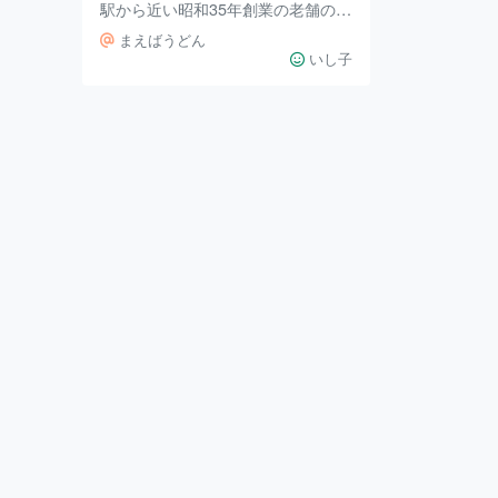
駅から近い昭和35年創業の老舗のう
どん屋さん「まえばうどん」に決
まえばうどん
定！ 家からは遠いのでなかなか行
いし子
けず、かなり久しぶりの訪問です。
「まえばうどん」と言えば店内に壁
に小学生の夏休みの自由研究がたく
さん貼られているのも印象的でした
が、2021年にリニューアルしたよ
うで、お店の雰囲気は変わっていま
した。 リニューアルされたことも
あり、外装も内装も清潔感がありと
てもキレイ。 壁には自由研究は貼
られていなかったけどサインがあり
ました。 家族4