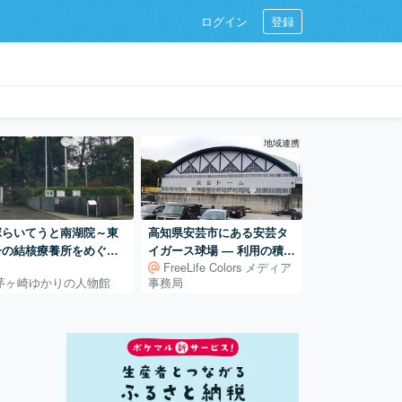
ログイン
登録
地域連携
塚らいてうと南湖院～東
高知県安芸市にある安芸タ
一の結核療養所をめぐる
イガース球場 ― 利用の積み
FreeLife Colors メディア
本近代文学者たち
重ねで支えられる地域の球
茅ヶ崎ゆかりの人物館
事務局
場