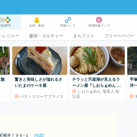
地域PR
企画・案内
関連リンク
地域関連グッズ
・レジャー
趣味・カルチャー
まちフォト
フリーペーパー
白旗
驚きと美味しさが溢れるさ
チラッと宍道湖が見えるラ
平
いたまのケーキ屋
ーメン屋『しおらぁめん 塩
洋
しおらぁめん 塩名人 松
名人 』
日
パティスリーアプラノス
江店
南町横井７９６−１
[地図]