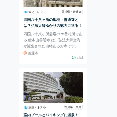
ジアムの中で打ち上げるとのこと
で、めちゃくちゃ近くで花火があが
香川県・善通寺
観光・レジャー
りました！！ こんなに近い花火は
四国八十八ヶ所の聖地・善通寺と
初めてかも…！！ 初めての轟音と
は？弘法大師ゆかりの魅力に迫る！
光に驚いたのか、娘は
四国八十八ヶ所霊場の75番札所であ
る 総本山善通寺 は、弘法大師空海
が誕生された由緒あるお寺です。京
都の東寺、和歌山の高野山と並ぶ
善通寺
「弘法大師三大霊跡」の一つとし
a.k.i
て、古くから多くの信仰を集めてい
ます。 善通寺は、空海が唐から帰
国後、父・佐伯善通が寄進した土地
に建立されました。中国・長安にあ
る青龍寺を模して造られたこの寺
は、807年に創建され、813年に
「善通寺」と命名されました。名前
の由来は、空海の父・善通の名を取
香川県・丸亀
旅館・ホテル
ったものです。 1. 金堂と五重塔 東
室内プールとバイキングに温泉！