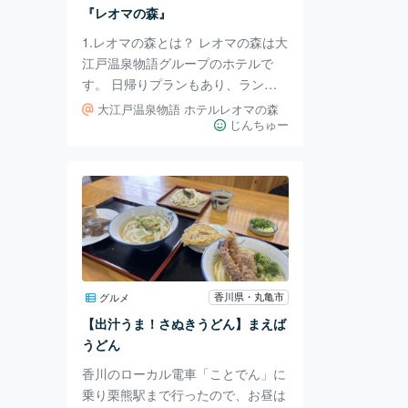
院「伽藍」に位置する金堂と五重塔
『レオマの森』
は、創建当時か
1.レオマの森とは？ レオマの森は大
江戸温泉物語グループのホテルで
す。 日帰りプランもあり、ランチ
バイキングと温泉、室内プールまで
大江戸温泉物語 ホテルレオマの森
楽しめてとてもお得です。 2.行って
じんちゅー
みた ランチバイキングは、とても
人気で11時半には人がいっぱいにな
っていました。 キッズコーナーや
お寿司コーナーなどジャンル様々な
ご飯があります。 また、カナッペ
やテリーヌもありました。 デザー
トは、ハート型の『レオマプリン』
やティラミス、アールグレイのゼリ
香川県・丸亀市
グルメ
ーもありました。 アイスはメロ
【出汁うま！さぬきうどん】まえば
ン、チョコミント、ぶどうなど20種
うどん
類から選べま
香川のローカル電車「ことでん」に
乗り栗熊駅まで行ったので、お昼は