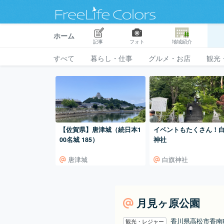
ホーム
記事
フォト
地域紹介
すべて
暮らし・仕事
グルメ・お店
観光
イベントもたくさん！
【佐賀県】唐津城（続日本1
神社
00名城 185）
唐津城
白旗神社
月見ヶ原公園
香川県高松市香
観光・レジャー