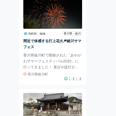
香川県・綾川
市町村・地域
間近で体感する打上花火🎆綾川サマ
フェス
香川県綾川町で開催された「あやが
わサマーフェスティバル2023」に
行ってきました！ 屋台や提灯がず
らりと並び、奥の大きなステージで
香川県綾川町
は綾川音頭やライブ、大抽選大会が
しましま
行われました！ 会場はすごい人で
大盛り上がり💖 丸亀名物のとっと
焼きうどん、五平餅、綾川の酒造綾
菊さんのテントなど、ご当地の屋台
も並んでいて見ていてとっても楽し
い🎵 メインの打上花火は野球スタ