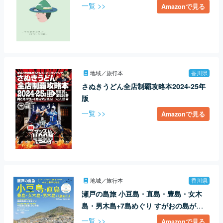
一覧 >>
Amazonで見る
地域／旅行本
香川県
さぬきうどん全店制覇攻略本2024-25年
版
一覧 >>
Amazonで見る
地域／旅行本
香川県
瀬戸の島旅 小豆島・直島・豊島・女木
島・男木島+7島めぐり すがおの島がや
っぱり楽しい! !
一覧 >>
Amazonで見る