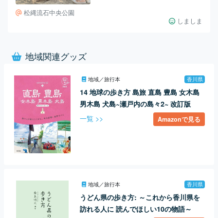
松縄流石中央公園
しましま
地域関連グッズ
地域／旅行本
香川県
14 地球の歩き方 島旅 直島 豊島 女木島
男木島 犬島~瀬戸内の島々2~ 改訂版
一覧 >>
Amazonで見る
地域／旅行本
香川県
うどん県の歩き方: ～これから香川県を
訪れる人に 読んでほしい10の物語～