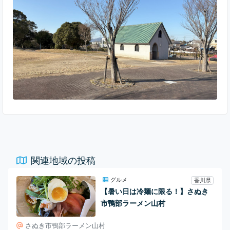
間に立ち寄るのにも最適です。 池の周囲には遊歩道が整備され
ており、自然を感じながら散策を楽しめます。 家族連れやピク
ニックにぴったりの芝生広場が広がっています。のん
関連地域の投稿
グルメ
香川県
【暑い日は冷麺に限る！】さぬき
市鴨部ラーメン山村
さぬき市鴨部ラーメン山村