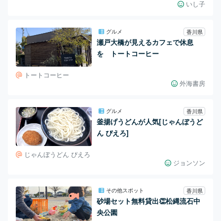
いし子
グルメ
香川県
瀬戸大橋が見えるカフェで休息
を トートコーヒー
トートコーヒー
外海書房
グルメ
香川県
釜揚げうどんが人気[じゃんぼうど
ん ぴえろ]
じゃんぼうどん ぴえろ
ジョンソン
その他スポット
香川県
砂場セット無料貸出👏松縄流石中
央公園