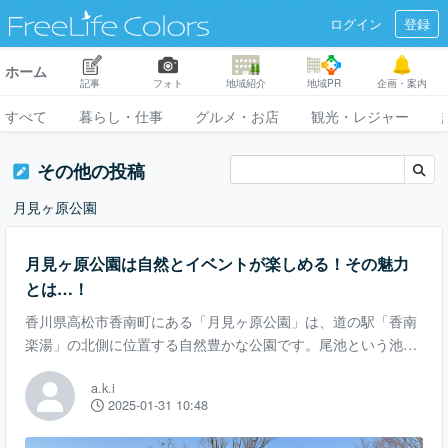
ログイン
登録
ホーム
記事
フォト
地域紹介
地域PR
企画・案内
すべて
暮らし・仕事
グルメ・お店
観光・レジャー
その他の投稿
月見ヶ原公園
月見ヶ原公園は自然とイベントが楽しめる！その魅力
とは…！
香川県高松市香南町にある「月見ヶ原公園」は、道の駅「香南
楽湯」の北側に位置する自然豊かな公園です。尾池という池の
周囲に広がるこの公園は、アクセスの良さや充実した施設で、
a.k.i
多くの人に親しまれています。 道の駅「香南楽湯」のすぐ北側
2025-01-31 10:48
にあり、東側の道路をくぐる通路からも行くことができるた
め、気軽に訪れることができます。ドライブの途中や観光の合