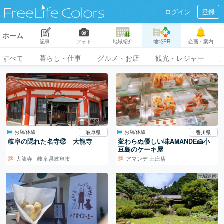
ログイン
登録
ホーム
記事
フォト
地域紹介
地域PR
企画・案内
すべて
暮らし・仕事
グルメ・お店
観光・レジャー
お店/体験
お店/体験
岐阜県
香川県
岐阜の隠れた名寺⑫ 大龍寺
変わらぬ優しい味AMANDE🍰小
豆島のケーキ屋
大龍寺 - 岐阜県岐阜市
アマンデ 土庄店
地域連携