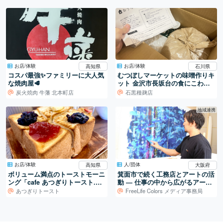
お店/体験
お店/体験
高知県
石川県
コスパ最強✨ファミリーに大人気
むつぼしマーケットの味噌作りキ
ット 金沢市長坂台の食にこわだ
るお店
炭火焼肉 牛藩 北本町店
石黒種麹店
地域連携
お店/体験
人/団体
高知県
大阪府
ボリューム満点のトーストモーニ
箕面市で続く工務店とアートの活
ング「cafe あつぎりトースト.n
動 ― 仕事の中から広がるアート
n」
制作
あつぎりトースト
FreeLife Colors メディア事務局