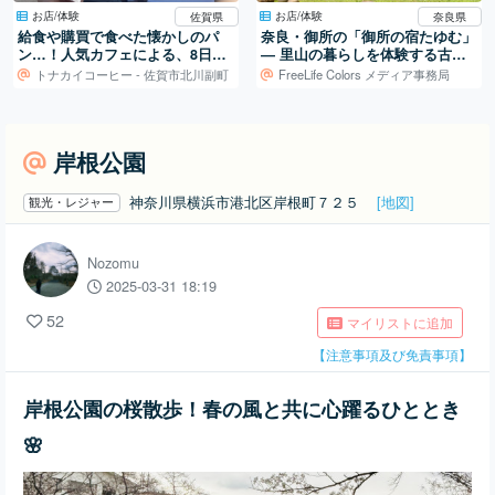
お店/体験
お店/体験
佐賀県
奈良県
給食や購買で食べた懐かしのパ
奈良・御所の「御所の宿たゆむ」
ン…！人気カフェによる、8日間
― 里山の暮らしを体験する古民
限定のとある“復活祭”へ。
家宿
トナカイコーヒー - 佐賀市北川副町
FreeLife Colors メディア事務局
岸根公園
神奈川県横浜市港北区岸根町７２５
[地図]
観光・レジャー
Nozomu
2025-03-31 18:19
52
マイリストに追加
【注意事項及び免責事項】
岸根公園の桜散歩！春の風と共に心躍るひととき
🌸