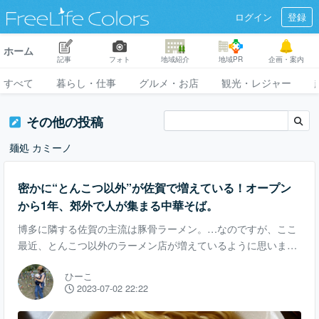
ログイン
登録
ホーム
記事
フォト
地域紹介
地域PR
企画・案内
すべて
暮らし・仕事
グルメ・お店
観光・レジャー
その他の投稿
麺処 カミーノ
密かに“とんこつ以外”が佐賀で増えている！オープン
から1年、郊外で人が集まる中華そば。
博多に隣する佐賀の主流は豚骨ラーメン。…なのですが、ここ
最近、とんこつ以外のラーメン店が増えているように思いま
す。 佐賀市中心部から車で約40分。今月でオープンして1年経
ひーこ
つ「麺処 カミーノ」に行ってきました。 民家のような外観。
2023-07-02 22:22
13時過ぎでしたが車がたくさん停まっていました。 手書きの貼
り紙が温かい券売機。券を渡し、靴を脱いで奥の座敷スペース