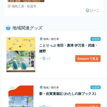
ー殺到！
飛鳥工房 - 佐賀市
ひーこ
地域関連グッズ
地域／旅行本
佐賀県
ことりっぷ 有田・唐津 伊万里・武雄・
嬉野
一覧 >>
Amazonで見る
地域／旅行本
佐賀県
新・佐賀漫遊記 (わたしの旅ブックス)
一覧 >>
Amazonで見る