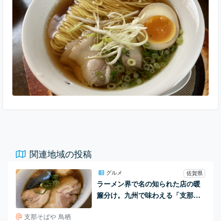
へ。 入口すぐ横にはカウンター席が数席ありました。 「中華
そば 醤油」(700円)。 麺は中太麺。スープは茶色く、透き通
っています。 中華そばが全て鶏ガラベ
関連地域の投稿
グルメ
佐賀県
ラーメン界で名の知られた店の暖
簾分け。九州で味わえる「支那そ
ばや」。
支那そばや 鳥栖