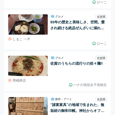
ひーこ
グルメ
佐賀県
93年の歴史と美味しさ、空間。愛
され続ける絶品ぜんざいに溺れ
る。
しるこ 一平
ひーこ
グルメ
佐賀県
佐賀のうちらの流行りの担々麺‼️
秀嶋商店
ハナの現役女子高校生
創作・アート
佐賀県
“諸富家具”の地域で生まれた、無
垢材の御朱印帳。神社からオファ