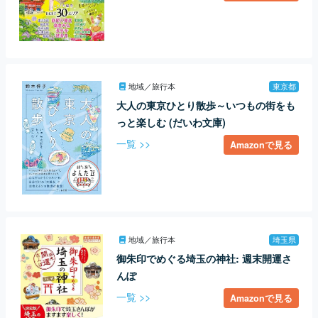
地域／旅行本
東京都
大人の東京ひとり散歩～いつもの街をも
っと楽しむ (だいわ文庫)
一覧 >>
Amazonで見る
地域／旅行本
埼玉県
御朱印でめぐる埼玉の神社: 週末開運さ
んぽ
一覧 >>
Amazonで見る