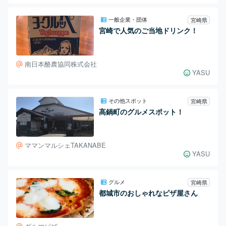
一般企業・団体
宮崎県
宮崎で人気のご当地ドリンク！
南日本酪農協同株式会社
YASU
その他スポット
宮崎県
高鍋町のグルメスポット！
ママンマルシェTAKANABE
YASU
グルメ
宮崎県
都城市のおしゃれなピザ屋さん