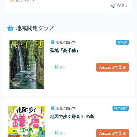
ダルマピザ
YASU
地域関連グッズ
地域／旅行本
宮崎県
聖地『高千穂』
一覧 >>
Amazonで見る
地域／旅行本
神奈川県
地図で歩く鎌倉 江の島
一覧 >>
Amazonで見る