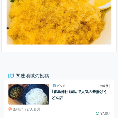
ちらの「磯料理 網元」です。 お刺身やお寿司といった魚料理
の王道はその時期の旬で新鮮な魚介を
関連地域の投稿
グルメ
宮崎県
｢青島神社｣周辺で人気の釜揚げう
どん店
釜揚げうどん岩見
YASU