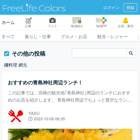
ログイン
登録
ホーム
記事
フォト
地域紹介
地域PR
企画・案内
すべて
暮らし・仕事
グルメ・お店
観光・レジャー
その他の投稿
磯料理 網元
おすすめの青島神社周辺ランチ！
この記事では、宮崎の観光地｢青島神社｣周辺のランチにおすす
めのお店を紹介します。 青島神社周辺でちょっと贅沢なランチ
に｢魚料理｣をいただくなら、こちら｢磯料理 網元｣がおすすめで
YASU
す。 青島神社の参道入り口から歩いて行けるところに、いかに
2023-10-09 06:35
も｢磯料理店｣という佇まいでその店はあります。 青島には漁港
もあり近海獲れの魚介類が水揚げされます。そんな新鮮な魚介
類をいろいろなお料理で思う存分に味わうことができるのがこ