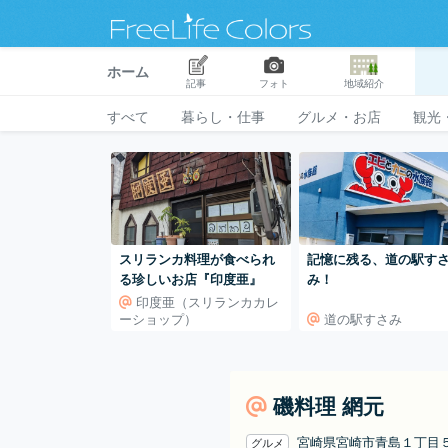
ホーム
記事
フォト
地域紹介
すべて
暮らし・仕事
グルメ・お店
観光
スリランカ料理が食べられ
記憶に残る、道の駅す
る珍しいお店『印度亜』
み！
印度亜（スリランカカレ
ーショップ）
道の駅すさみ
磯料理 網元
宮崎県宮崎市青島１丁目
グルメ