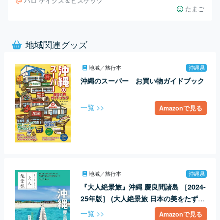
ハロ ケイクス＆ビスケッツ
たまご
地域関連グッズ
地域／旅行本
沖縄県
沖縄のスーパー お買い物ガイドブック
一覧 >>
Amazonで見る
地域／旅行本
沖縄県
『大人絶景旅』沖縄 慶良間諸島 ［2024-
25年版］ (大人絶景旅 日本の美をたずね
て)
一覧 >>
Amazonで見る