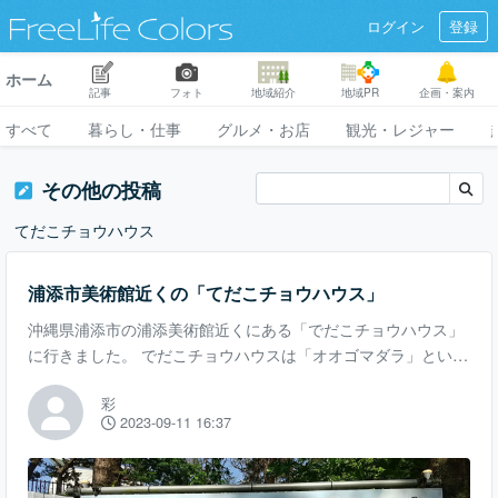
ログイン
登録
ホーム
記事
フォト
地域紹介
地域PR
企画・案内
すべて
暮らし・仕事
グルメ・お店
観光・レジャー
その他の投稿
てだこチョウハウス
浦添市美術館近くの「てだこチョウハウス」
沖縄県浦添市の浦添美術館近くにある「でだこチョウハウス」
に行きました。 でだこチョウハウスは「オオゴマダラ」という
国内最大の蝶が生息しています。 このハウスは、オオゴマダラ
彩
を楽しむ会の人たちがボランティアで飼育されているそうで
2023-09-11 16:37
す。 ビニールハウスの出入りは自由であり、オオクマダラを近
くで観察できるのが特徴です。蝶が好きな方や興味がある方に
オススメのスポットになります。 ビニールハウス内は、夏場は