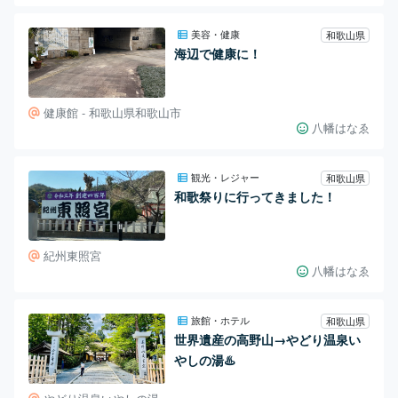
美容・健康
和歌山県
海辺で健康に！
健康館 - 和歌山県和歌山市
八幡はなゑ
観光・レジャー
和歌山県
和歌祭りに行ってきました！
紀州東照宮
八幡はなゑ
旅館・ホテル
和歌山県
世界遺産の高野山→やどり温泉い
やしの湯♨️