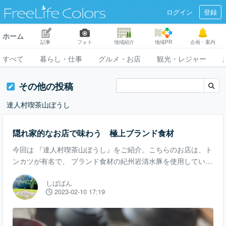
ログイン
登録
ホーム
記事
フォト
地域紹介
地域PR
企画・案内
すべて
暮らし・仕事
グルメ・お店
観光・レジャー
その他の投稿
達人村喫茶山ぼうし
隠れ家的なお店で味わう 極上ブランド食材
今回は 『達人村喫茶山ぼうし』をご紹介。こちらのお店は、ト
ンカツが有名で、 ブランド食材の紀州岩清水豚を使用していま
す。 紀州岩清水豚は、 御浜町片川の山奥で湧き出る岩清水の
しばばん
みを飲料水として、深い山、緑の中で丹誠こめて育てられた豚
2023-02-10 17:19
です。 この日は個室に入れたのですが、 広くて素敵な個室で
びっくり！ また、外のテラスにも出る事が出来て、 風景も楽
しめます♫ テラスと屋内での食事も楽しめる贅沢なつくりです