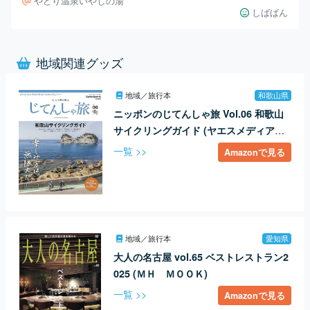
やどり温泉いやしの湯
しばばん
地域関連グッズ
地域／旅行本
和歌山県
ニッポンのじてんしゃ旅 Vol.06 和歌山
サイクリングガイド (ヤエスメディアム
ック583)
一覧 >>
Amazonで見る
地域／旅行本
愛知県
大人の名古屋 vol.65 ベストレストラン2
025 (ＭＨ ＭＯＯＫ)
一覧 >>
Amazonで見る