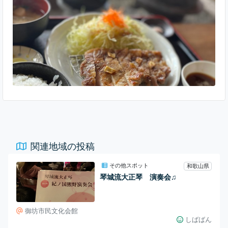
よね✨ 私はポークステーキ （1,500円）を注文しました。
とっても柔らかくて優しい上品
関連地域の投稿
その他スポット
和歌山県
琴城流大正琴 演奏会♫
御坊市民文化会館
しばばん