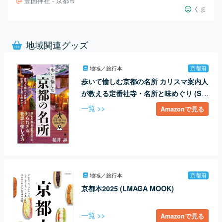
豊国神社 - 京都市
くま
地域関連グッズ
地域／旅行本
京都府
歩いて愉しむ京都の名所 カリスマ案内人
が教える定番社寺・名所と味めぐり (SB
新書 617)
一覧 >>
Amazonで見る
地域／旅行本
京都府
京都本2025 (LMAGA MOOK)
一覧 >>
Amazonで見る