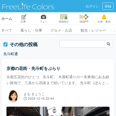
ログイン
登録
ホーム
記事
フォト
地域紹介
地域PR
企画・案内
すべて
暮らし・仕事
グルメ・お店
観光・レジャー
その他の投稿
先斗町通
京都の花街・先斗町をぶらり
京都五花街のひとつ、先斗町。 木屋町通りの一本東側にある細
い路地で、三条から四条まで続いています。 先斗町（ぽんとち
ょう）という名前は、ポルトガルに由来するとか、諸説あるそ
まる きょうこ
う。 先斗町といえば私は、京都のお年寄りから教わった「お座
2024-12-16 22:44
敷小唄」という歌を思い出します。「京都先斗町に降る雪も」
という歌詞が出てきて、とくに町なかのお年寄りが大好きな歌
でした。 道の幅が狭いので、車は入れません。 元々はいちげ