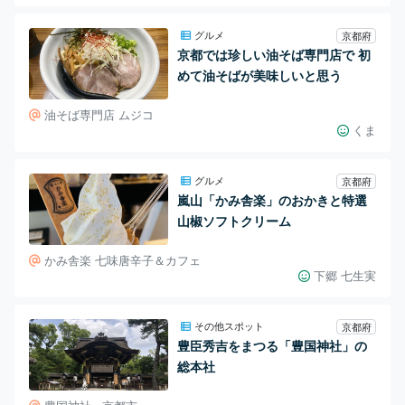
グルメ
京都府
京都では珍しい油そば専門店で 初
めて油そばが美味しいと思う
油そば専門店 ムジコ
くま
グルメ
京都府
嵐山「かみ舎楽」のおかきと特選
山椒ソフトクリーム
かみ舎楽 七味唐辛子＆カフェ
下郷 七生実
その他スポット
京都府
豊臣秀吉をまつる「豊国神社」の
総本社