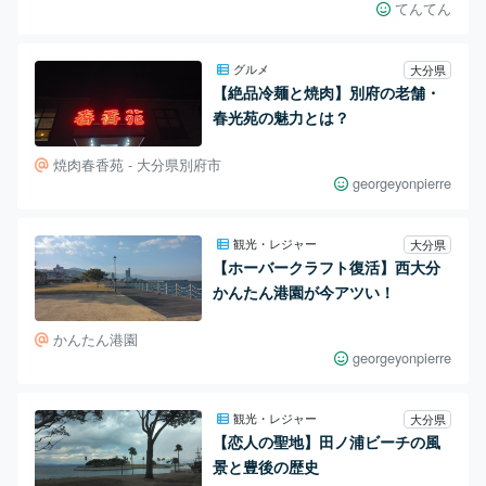
てんてん
グルメ
大分県
【絶品冷麺と焼肉】別府の老舗・
春光苑の魅力とは？
焼肉春香苑 - 大分県別府市
georgeyonpierre
観光・レジャー
大分県
【ホーバークラフト復活】西大分
かんたん港園が今アツい！
かんたん港園
georgeyonpierre
観光・レジャー
大分県
【恋人の聖地】田ノ浦ビーチの風
景と豊後の歴史