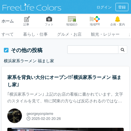
ログイン
登録
ホーム
記事
フォト
地域紹介
地域PR
企画・案内
すべて
暮らし・仕事
グルメ・お店
観光・レジャー
その他の投稿
横浜家系ラーメン 福まし家
家系を背負い大分にオープン!!｢横浜家系ラーメン 福ま
し家｣
｢横浜家系ラーメン｣ 上記のお店の看板に書かれています。文字
のスタイルを見て、特に関東の方ならば反応されるのではない
ですか？ そう、もともと人気の横浜家系ラーメンを世に更に大
georgeyonpierre
きく広めた町田商店さんとそっくりです。というか、全く同じ
2025-02-20 20:26
です笑 実はこのお店、町田商店さんのサポートを受け地元・大
分県の会社が出した横浜家系ラーメンのお店です。 既に家系ス