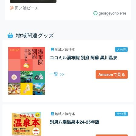
田ノ浦ビーチ
georgeyonpierre
地域関連グッズ
地域／旅行本
大分県
ココミル湯布院 別府 阿蘇 黒川温泉
一覧 >>
Amazonで見る
地域／旅行本
大分県
別府八湯温泉本24-25年版