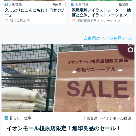
お店/体験
お店/体験
長崎県
滋賀県
久しぶりにこんにちわ！「ゆでぴ
深尾竜騎／イラストレーター：絵
ー」
画と立体、イラストレーションの
世界
浦川豆店本店
深尾竜騎イラストレーション
奈良県のページを見る >>
暮らし・仕事
奈良県 ・イオンモール橿原
イオンモール橿原店限定！無印良品のセール！