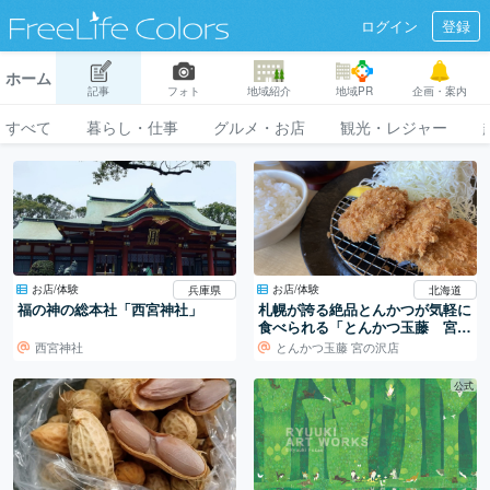
ログイン
登録
ホーム
記事
フォト
地域紹介
地域PR
企画・案内
すべて
暮らし・仕事
グルメ・お店
観光・レジャー
お店/体験
お店/体験
兵庫県
北海道
福の神の総本社「西宮神社」
札幌が誇る絶品とんかつが気軽に
食べられる「とんかつ玉藤 宮の
沢店」
西宮神社
とんかつ玉藤 宮の沢店
公式