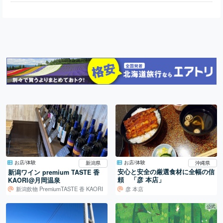
お店/体験
お店/体験
沖縄県
新潟県
安心と安全の厳選食材に全幅の信
新潟ワイン premium TASTE 香
頼 「彦 本店」
KAORI@月岡温泉
彦 本店
新潟飲物 PremiumTASTE 香 KAORI
公式