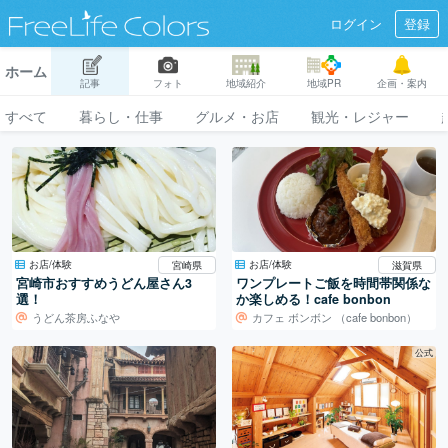
ログイン
登録
ホーム
記事
フォト
地域紹介
地域PR
企画・案内
すべて
暮らし・仕事
グルメ・お店
観光・レジャー
お店/体験
お店/体験
宮崎県
滋賀県
宮崎市おすすめうどん屋さん3
ワンプレートご飯を時間帯関係な
選！
か楽しめる！cafe bonbon
うどん茶房ふなや
カフェ ボンボン （cafe bonbon）
公式