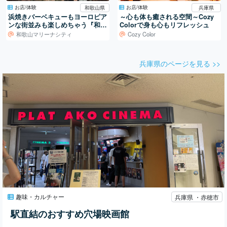
お店/体験
お店/体験
和歌山県
兵庫県
浜焼きバーベキューもヨーロピア
～心も体も癒される空間～Cozy
ンな街並みも楽しめちゃう『和歌
Colorで身も心もリフレッシュ
山マリーナシティ』
和歌山マリーナシティ
Cozy Color
兵庫県のページを見る >>
趣味・カルチャー
兵庫県 ・赤穂市
駅直結のおすすめ穴場映画館