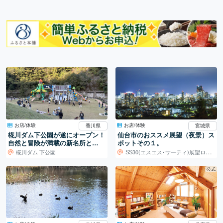
お店/体験
お店/体験
香川県
宮城県
椛川ダム下公園が遂にオープン！
仙台市のおススメ展望（夜景）ス
自然と冒険が満載の新名所と
ポットその１。
は…！
椛川ダム 下公園
SS30(エスエス･サーティ)展望ロビー
公式