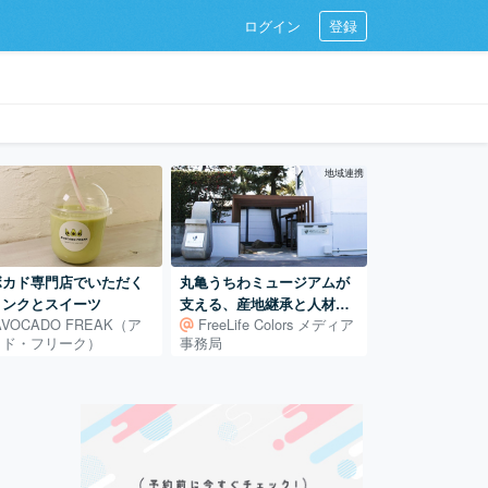
ログイン
登録
地域連携
ボカド専門店でいただく
丸亀うちわミュージアムが
リンクとスイーツ
支える、産地継承と人材育
AVOCADO FREAK（ア
FreeLife Colors メディア
成 ― 400年続く地場産業
カド・フリーク）
事務局
を、次の世代へ