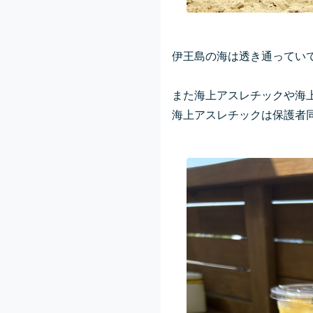
伊王島の海は透き通ってい
また海上アスレチックや海上
海上アスレチックは保護者同伴で