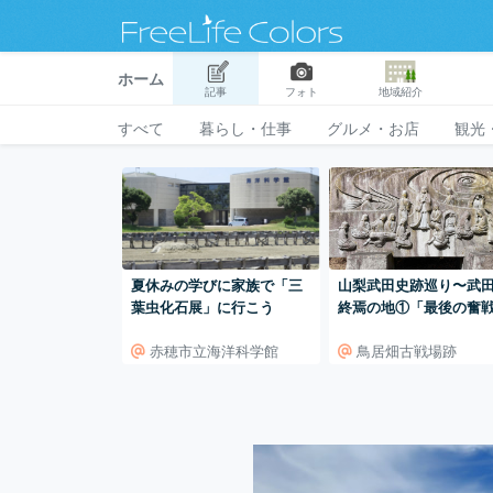
ホーム
記事
フォト
地域紹介
すべて
暮らし・仕事
グルメ・お店
観光
夏休みの学びに家族で「三
山梨武田史跡巡り〜武
葉虫化石展」に行こう
終焉の地①「最後の奮戦
州市大和町田野をめぐ
赤穂市立海洋科学館
鳥居畑古戦場跡
る」〜