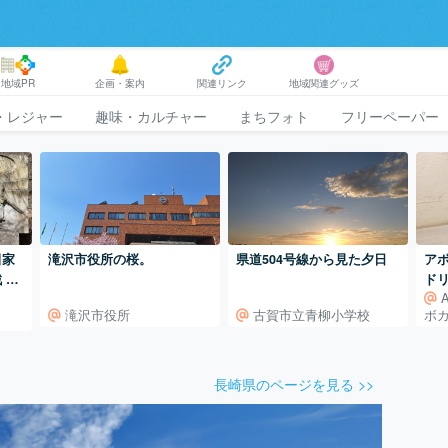
地域PR
企画・案内
関連リンク
地域関連グッズ
・レジャー
趣味・カルチャー
まちフォト
フリーペーパー
田家
滝沢市役所の桜。
県道504号線から見た夕日
ア
 甲
ド
滝沢市役所
古賀市立青柳小学校
ボ
長崎県のページを見る >>