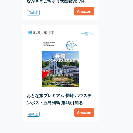
ながさきごちそう大図鑑vol.14
Amazon
長崎県
地域／旅行本
一覧 >>
おとな旅プレミアム 長崎 ハウステ
ンボス・五島列島 第4版 [知る、感
じる、思いを馳せる 上質を極める
Amazon
長崎県
「おとな」向け旅行ガイド](TAC出
版)