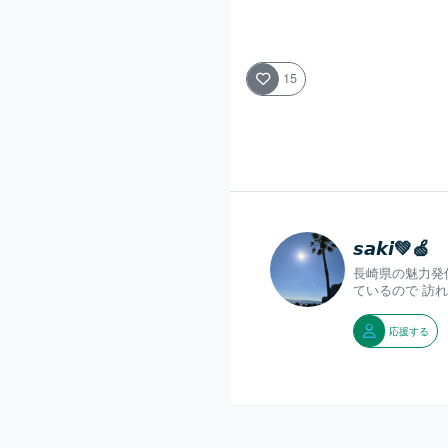
15
𝙨𝙖𝙠𝙞💚🍏
長崎県の魅力発
ているので 訪
応援する