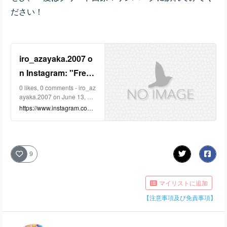
ださい！
iro_azayaka.2007 o
n Instagram: "Free
Life Colorsという観
0 likes, 0 comments - iro_az
ayaka.2007 on June 13, 20
光地紹介SNSでもご
26: "Free Life Colorsという
https://www.instagram.com/r
紹介させていただき
観光地紹介SNSでもご紹介
eel/DZjMg9XTRRn/?igsh=N
させていただきました。 沖
nF1dzUydmR3dXJp
ました。 沖縄県中頭
縄県中頭郡西原町にある、
郡西原町にある、ク
クリード西原マリンパーク
です！ 昼間は青い海と空、
9
リード西原マリンパ
夕方はオレンジ色の綺麗な
夕陽と広大な海が見られま
ークです！ 昼間は青
す。 写真映えスポットとし
マイリストに追加
い海と空、夕方はオ
てもおすすめです！ ぜひ一
度は足を運んでみてくださ
【注意事項及び免責事項】
レンジ色の綺麗な夕
い！ #沖縄 #海 #クリード西
陽と広大な海が見ら
原マリンパーク #写真スポ
ット #マリンスポーツ".