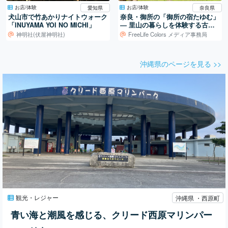
お店/体験
お店/体験
愛知県
奈良県
犬山市で竹あかりナイトウォーク
奈良・御所の「御所の宿たゆむ」
「INUYAMA YOI NO MICHI」
― 里山の暮らしを体験する古民
家宿
神明社(伏屋神明社)
FreeLife Colors メディア事務局
沖縄県のページを見る >>
観光・レジャー
沖縄県 ・西原町
青い海と潮風を感じる、クリード西原マリンパー