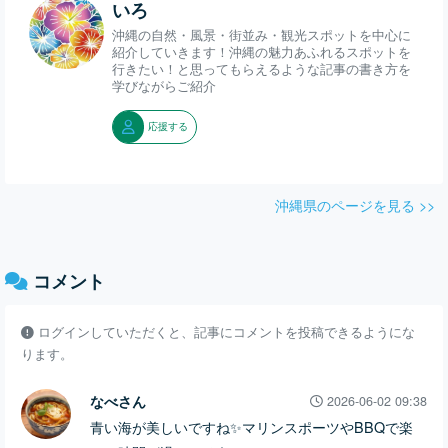
れます。 写真映えス
いろ
ポットとしてもおす
沖縄の自然・風景・街並み・観光スポットを中心に
紹介していきます！沖縄の魅力あふれるスポットを
すめです！ ぜひ一度
行きたい！と思ってもらえるような記事の書き方を
学びながらご紹介
は足を運んでみてく
ださい！ #沖縄 #海 #
応援する
クリード西原マリン
パーク #写真スポッ
ト #マリンスポーツ"
沖縄県のページを見る >>
コメント
ログインしていただくと、記事にコメントを投稿できるようにな
ります。
なべさん
2026-06-02 09:38
青い海が美しいですね✨マリンスポーツやBBQで楽