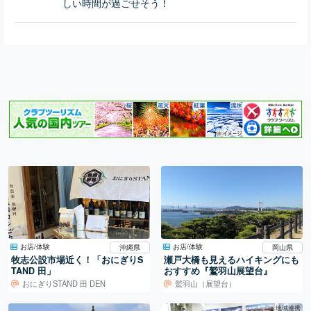
しい時間が過ごせそう！
お店/体験
お店/体験
沖縄県
岡山県
牧志公設市場近く！「おにぎりS
瀬戸大橋も見えるハイキングにも
TAND 田」
おすすめ『鷲羽山展望台』
おにぎりSTAND 田 DEN
鷲羽山（展望台）
地域連携