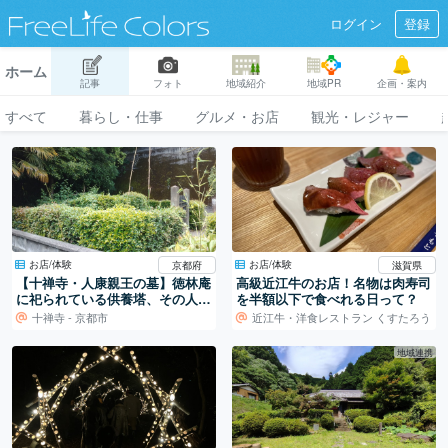
ログイン
登録
ホーム
記事
フォト
地域紹介
地域PR
企画・案内
すべて
暮らし・仕事
グルメ・お店
観光・レジャー
お店/体験
お店/体験
京都府
滋賀県
【十禅寺・人康親王の墓】徳林庵
高級近江牛のお店！名物は肉寿司
に祀られている供養塔、その人物
を半額以下で食べれる日って？
は地名にもなっている。
十禅寺 - 京都市
近江牛・洋食レストラン くすたろう
地域連携