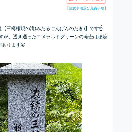
【注意事項及び免責事項】
【三樽権現の滝(みたるごんげんのたき)】です☝
ですが、透き通ったエメラルドグリーンの滝壺は秘境
あります🤗