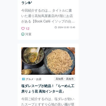
ラン☕*
今回紹介するのは… タイトルに書
いた通り高知蔦屋書店内1階にお店
がある【Book Café イソップの台
所】さんです☕* 【Book Café イソ
2024-12-30 13:45
12
ップの台所】さんは高知県内に15店
河童
舗構える「現代企業」さんのお店の
1つです✨ 「現代企業」さんはお店
ごとにコンセプトがあり、どの店舗
も人気店です👏🏻⟡ 【Book Café イ
ソップの台所】さんのコンセプト
は、イソップ物語にインスパイアさ
れた遊び心ある空間です☝ ドワーフ
の家を連想させるような個室もある
高知県・高知市
グルメ・お店
そうで、人気の為電話で要確認・予
塩ダレスープが絶品！「らーめん工
約が必須です⚠
房りょう花 高知インター店」
今回ご紹介するのは、塩ダレが効い
たスープとすすり心地の良い麺が堪