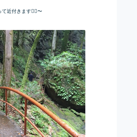
近付きます🚶‍♀️〜