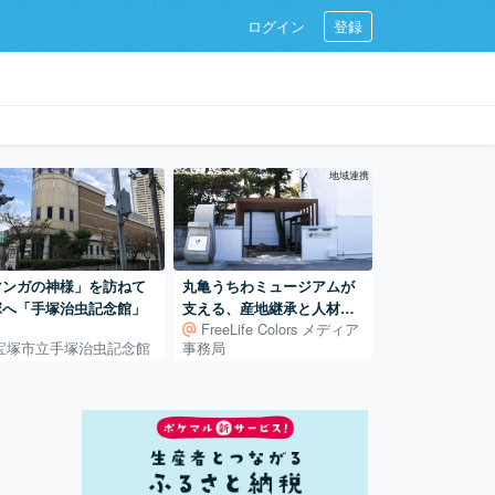
ログイン
登録
地域連携
マンガの神様」を訪ねて
丸亀うちわミュージアムが
塚へ「手塚治虫記念館」
支える、産地継承と人材育
FreeLife Colors メディア
成 ― 400年続く地場産業
宝塚市立手塚治虫記念館
事務局
を、次の世代へ