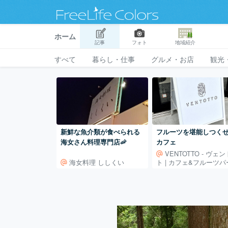
ホーム
記事
フォト
地域紹介
すべて
暮らし・仕事
グルメ・お店
観光
フルーツを堪能しつく
新鮮な魚介類が食べられる
カフェ
海女さん料理専門店🦐
VENTOTTO - ヴェ
海女料理 ししくい
ト | カフェ&フルーツ
ー