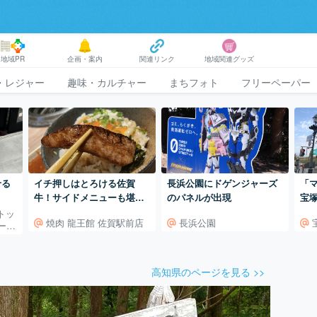
地域PR
企画・案内
関連リンク
地域関連グッズ
・レジャー
趣味・カルチャー
まちフォト
フリーペーパー
せる
イチ押しはとろける佐賀
長浜公園にドゲンジャーズ
「
牛！サイドメニューも堪能
のパネルが出現
宝
したい、駅近焼肉店。
ントッ
焼肉 龍王館 佐賀駅前店
長浜公園
パーラ
高知県のページを見る >>