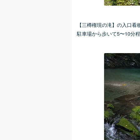
【三樽権現の滝】の入口看板
駐車場から歩いて5〜10分