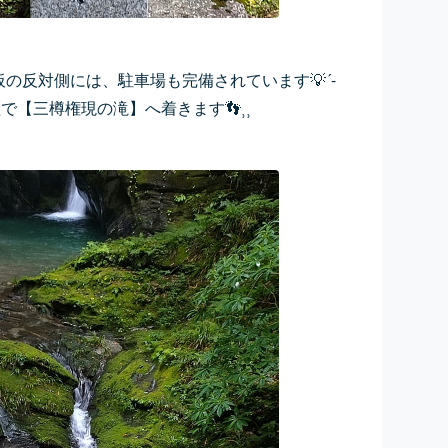
の反対側には、駐車場も完備されています💡´-
程で
【三樽権現の滝】へ着きます👣⸒⸒