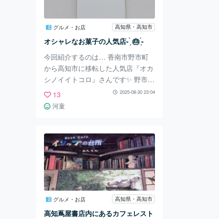
れたりとイベントも満載です🫶 ウ
サギとモルモットに初めて触ること
高知県・高知市
グルメ・お店
ができて、娘は「ふあふあ！」と嬉
オシャレなお菓子の人気店- ̗̀ 🎂 ̖́-
しそうでした！ 隣には小さな遊園
地もあり、また遊びに来
今回紹介するのは… 香南市野市町
から高知市に移転した人気店『オカ
シノイイトコロ』さんです✨ 野市町
の頃から焼き菓子が人気だそうで夕
2025-08-30 23:04
13
方行ったら焼き菓子だけでなくケー
河童
キも何点か売り切れてました!!😳
『オカシノイイトコロ』さんではオ
ーダーメイドのバースデーケーキも
あるそうで、決まったデザインが無
く要望に合わせて作ってくれるので
唯一無二のバースデーケーキが出来
上がります- ̗̀👏🏻 ̖́- 特別感があって
良いですよね🥰こちらも大好評だそ
高知県・高知市
グルメ・お店
うで要予約(受取日の二日前までに
高知蔦屋書店内にあるカフェレスト
お電話か店頭)なので機会がある方･