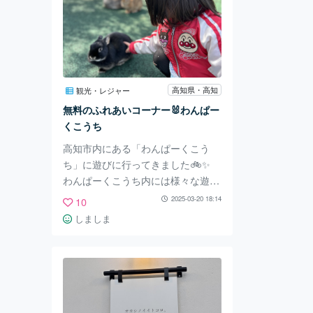
高知県・高知
観光・レジャー
無料のふれあいコーナー🐰わんぱー
くこうち
高知市内にある「わんぱーくこう
ち」に遊びに行ってきました🚲✨
わんぱーくこうち内には様々な遊具
のほかに動物園「アニマルランド」
2025-03-20 18:14
10
もあり、園内には鳥の放し飼いエリ
しましま
ア（※感染症対策で現在は外から見
るのみ）やヘビやカメなどが飼育さ
れている室内の他、シマウマや虎ま
で見られてなんとすべて無料😳💖
決まった時間にて餌やりタイムがあ
ったり、ふれあいコーナーが開放さ