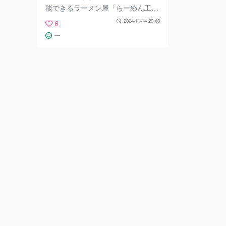
能できるラーメン屋「らーめん工房
りょう花 高知インター店」をご紹
2024-11-14 20:40
6
介します。 店舗の場所は高知市中
ー
心部、周囲には飲食店などが点在す
る「インター通り」という立地にあ
ります。 駐車場は店舗前に約10台
ほど完備されています。 こちらは
看板商品「鶏塩らー麺」を筆頭に、
鶏塩つけ麺や鶏白湯らー麺など塩ダ
レベースで仕上げた様々なラーメン
が提供されています。 「鶏塩らー
麺」 一番人気とだけあって麺とス
ープの相性は最高！ コクと旨味が
凝縮された香り高く