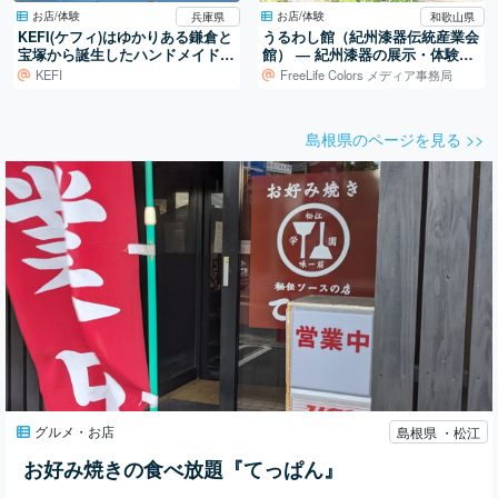
お店/体験
お店/体験
兵庫県
和歌山県
KEFI(ケフィ)はゆかりある鎌倉と
うるわし館（紀州漆器伝統産業会
宝塚から誕生したハンドメイドブ
館） ― 紀州漆器の展示・体験・
ランド
販売を担う産地の拠点
KEFI
FreeLife Colors メディア事務局
島根県のページを見る >>
グルメ・お店
島根県 ・松江
お好み焼きの食べ放題『てっぱん』