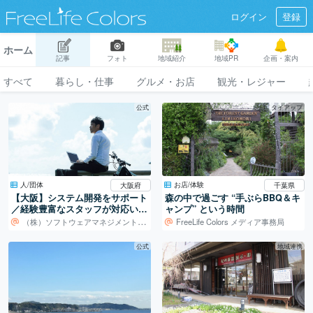
ログイン
登録
ホーム
記事
フォト
地域紹介
地域PR
企画・案内
すべて
暮らし・仕事
グルメ・お店
観光・レジャー
公式
タイアップ
人/団体
お店/体験
大阪府
千葉県
【大阪】システム開発をサポート
森の中で過ごす “手ぶらBBQ＆キ
／経験豊富なスタッフが対応いた
ャンプ” という時間
します！
（株）ソフトウェアマネジメントセンター
FreeLife Colors メディア事務局
公式
地域連携