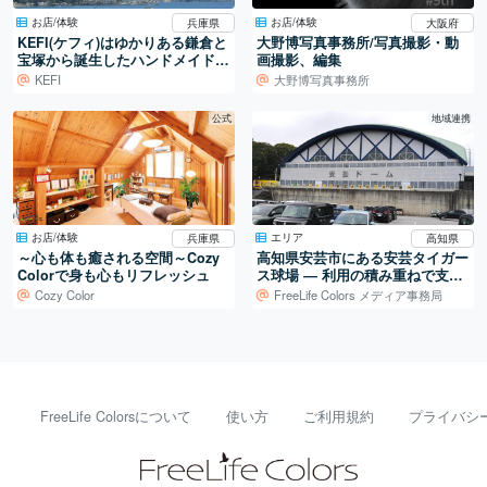
お店/体験
お店/体験
兵庫県
大阪府
KEFI(ケフィ)はゆかりある鎌倉と
大野博写真事務所/写真撮影・動
宝塚から誕生したハンドメイドブ
画撮影、編集
ランド
KEFI
大野博写真事務所
公式
地域連携
お店/体験
エリア
兵庫県
高知県
～心も体も癒される空間～Cozy
高知県安芸市にある安芸タイガー
Colorで身も心もリフレッシュ
ス球場 ― 利用の積み重ねで支え
られる地域の球場
Cozy Color
FreeLife Colors メディア事務局
FreeLife Colorsについて
使い方
ご利用規約
プライバシ