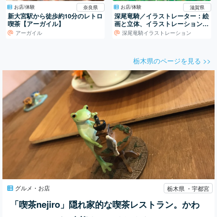
お店/体験
お店/体験
奈良県
滋賀県
新大宮駅から徒歩約10分のレトロ
深尾竜騎／イラストレーター：絵
喫茶【アーガイル】
画と立体、イラストレーションの
世界
アーガイル
深尾竜騎イラストレーション
栃木県のページを見る >>
グルメ・お店
栃木県 ・宇都宮
「喫茶nejiro」隠れ家的な喫茶レストラン。かわ