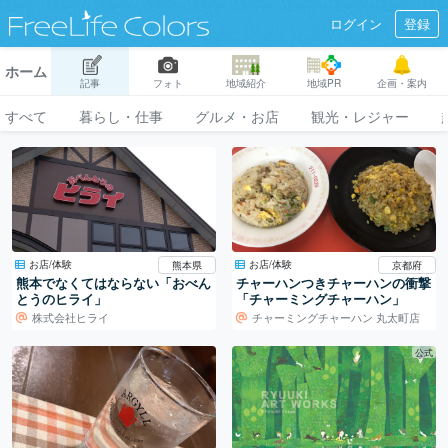
ログイン
登録
ホーム
記事
フォト
地域紹介
地域PR
企画・案内
すべて
暮らし・仕事
グルメ・お店
観光・レジャー
お店/体験
お店/体験
熊本県
京都府
熊本でなくてはならない「おべん
チャーハンつきチャーハンの衝撃
とうのヒライ」
「チャーミングチャーハン」
株式会社ヒライ
チャーミングチャーハン 丸太町店
公式