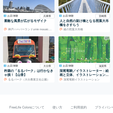
お店/体験
お店/体験
兵庫県
宮崎県
素敵な風景が広がるモザイク
人と自然の架け橋となる照葉大吊
橋をさすらう
神戸ハーバーランドumie mosaic（モザイク）
綾の照葉大吊橋
公式
お店/体験
お店/体験
大分県
滋賀県
杵築の「るるパーク」は行かなき
深尾竜騎／イラストレーター：絵
ゃ損！【山香】
画と立体、イラストレーションの
世界
るるパーク（大分農業文化公園）
深尾竜騎イラストレーション
FreeLife Colorsについて
使い方
ご利用規約
プライバシ