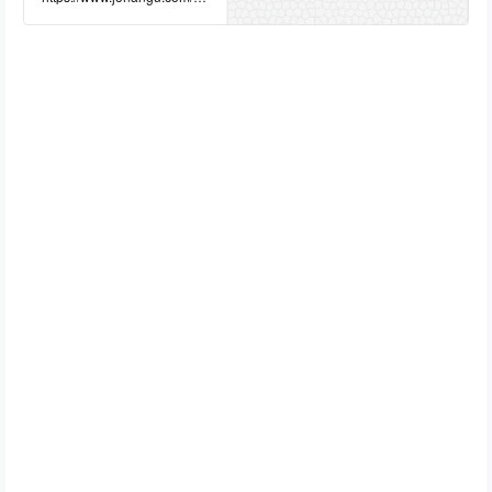
い、庭園は花と紅葉
園は花と紅葉の名所です。
dex.html
の名所です