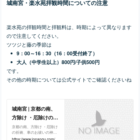
城南宮・楽水苑拝観時間についての注意
楽水苑の拝観時間と拝観料は、時期によって異なります
ので注意してください。
ツツジと藤の季節は
9：00～16：30（16：00受付終了）
大人（中学生以上）800円/子供500円
です。
その他の時期については公式サイトでご確認くださいね
城南宮 | 京都の南、
方除け ・厄除けの祈
祷、車のお祓いの神
京都の南、方除け ・厄除け
の祈祷、車のお祓いの神
社。巫女が神楽を舞
社。巫女が神楽を舞い、庭
https://www.jonangu.com/in