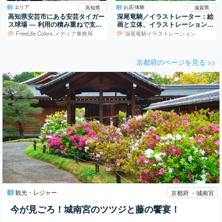
エリア
お店/体験
高知県
滋賀県
高知県安芸市にある安芸タイガー
深尾竜騎／イラストレーター：絵
ス球場 ― 利用の積み重ねで支え
画と立体、イラストレーションの
られる地域の球場
世界
FreeLife Colors メディア事務局
深尾竜騎イラストレーション
京都府のページを見る >>
観光・レジャー
京都府 ・城南宮
今が見ごろ！城南宮のツツジと藤の饗宴！