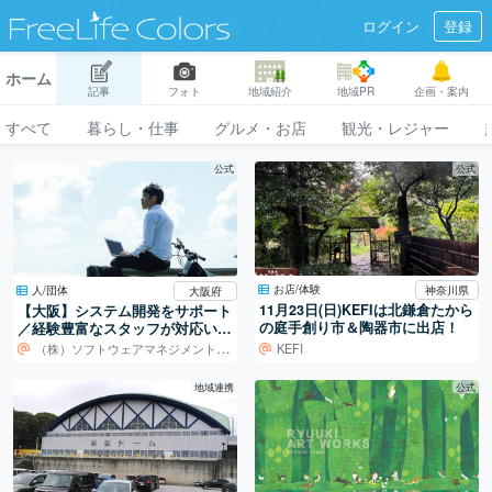
ログイン
登録
ホーム
記事
フォト
地域紹介
地域PR
企画・案内
すべて
暮らし・仕事
グルメ・お店
観光・レジャー
公式
公式
お店/体験
人/団体
神奈川県
大阪府
11月23日(日)KEFIは北鎌倉たから
【大阪】システム開発をサポート
の庭手創り市＆陶器市に出店！
／経験豊富なスタッフが対応いた
します！
（株）ソフトウェアマネジメントセンター
KEFI
地域連携
公式