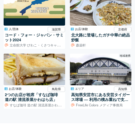
人/団体
お店/体験
滋賀県
京都府
コード・フォー・ジャパン・サミ
北大路に登場したガチ中華の絶品
ット2024
炒飯
立命館大学 びわこ・くさつキャンパス
森焱軒
地域連携
お店/体験
エリア
鳥取県
高知県
2つのお店が相席「すなば珈琲
高知県安芸市にある安芸タイガー
道の駅 清流茶屋かわはら店」
ス球場 ― 利用の積み重ねで支え
られる地域の球場
すなば珈琲 道の駅 清流茶屋かわはら店
FreeLife Colors メディア事務局