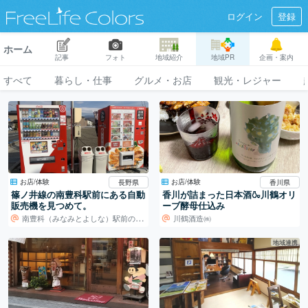
ログイン
登録
ホーム
記事
フォト
地域紹介
地域PR
企画・案内
すべて
暮らし・仕事
グルメ・お店
観光・レジャー
お店/体験
お店/体験
長野県
香川県
篠ノ井線の南豊科駅前にある自動
香川が詰まった日本酒🍶川鶴オリ
販売機を見つめて。
ーブ酵母仕込み
南豊科（みなみとよしな）駅前の自動販売機
川鶴酒造㈱
地域連携