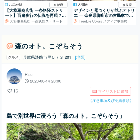
お店/体験
人/団体
京都府
奈良県
【大将軍商店街 一条妖怪ストリ
デザインと器づくりが並ぶアトリ
ート】百鬼夜行の伝説を再現？仮
エ ― 奈良県御所市の古民家での
装が人気のイベント
活動
大将軍商店街 一条妖怪ストリート
FreeLife Colors メディア事務局
森のオト。こぞらそう
兵庫県淡路市里５７３ 201
[地図]
グルメ
Risu
2023-06-14 20:00
16
マイリストに追加
【注意事項及び免責事項】
島で別世界に浸ろう「森のオト。こぞらそう」