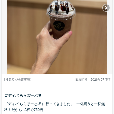
【注意及び免責事項】
撮影時期：2026年07月頃
ゴディバ ららぽーと堺
ゴディバ ららぽーと堺 に行ってきました。 一杯買うと一杯無
料！だから 2杯で750円。