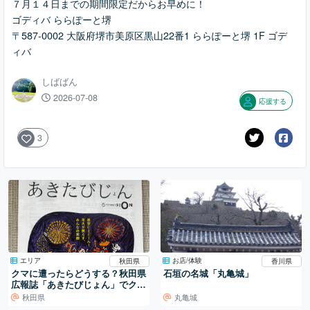
７月１４日までの期間限定だからお早めに！
ゴディバ ららぽーと堺
〒587-0002 大阪府堺市美原区黒山22番1 ららぽーと堺 1F ゴデ
ィバ
しばばん
2026-07-08
応援する
3
エリア
お店/体験
秋田県
香川県
クマに遭ったらどうする？秋田県
石垣の名城「丸亀城」
広報誌「あきたびじょん」でクマ
対策特集！
秋田県
丸亀城