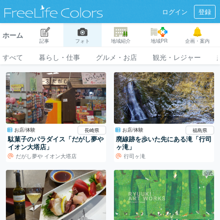
ログイン
登録
ホーム
記事
フォト
地域紹介
地域PR
企画・案内
すべて
暮らし・仕事
グルメ・お店
観光・レジャー
お店/体験
お店/体験
長崎県
福島県
駄菓子のパラダイス「だがし夢や
廃線跡を歩いた先にある滝「行司
イオン大塔店」
ヶ滝」
だがし夢や イオン大塔店
行司ヶ滝
公式