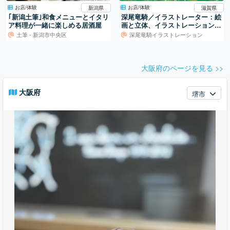
お店/体験
お店/体験
新潟県
滋賀県
｢新潟土筆｣和食メニューとイタリ
深尾竜騎／イラストレーター：絵
ア料理が一緒に楽しめる居酒屋
画と立体、イラストレーションの
世界
土筆 - 新潟市中央区
深尾竜騎イラストレーション
大阪府のページを見る >>
大阪府
堺市