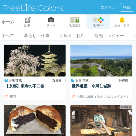
ログイン
登録
ホーム
記事
フォト
地域紹介
地域PR
企画・案内
すべて
暮らし・仕事
グルメ・お店
観光・レジャー
お店/体験
お店/体験
京都府
沖縄県
【京都】東寺の不二桜
世界遺産 今帰仁城跡
東寺
今帰仁城跡（なきじんじょうあと）
地域連携