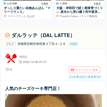
お店/体験
人/団体
京都府
大阪府
ずっしり重たい名物あんぱん「マ
大阪・岸和田で続く桐箪笥づくり
リーフランス」
― 原木から受け継ぐ田中家具製
作所の仕事
マリーフランス 北山店
FreeLife Colors メディア事務局
ダルラッテ（DAL LATTE）
宮崎県宮崎市神宮東３丁目４−２９
[地図]
グルメ
YASU
2023-10-06 07:07
4
マイリストに追加
【注意事項及び免責事項】
人気のチーズケーキ専門店！