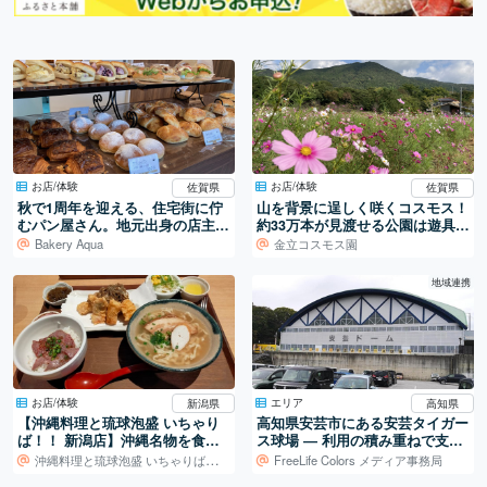
お店/体験
お店/体験
佐賀県
佐賀県
秋で1周年を迎える、住宅街に佇
山を背景に逞しく咲くコスモス！
むパン屋さん。地元出身の店主さ
約33万本が見渡せる公園は遊具も
んが描く“地域密着性”を実現。
フォトスポットもあり！
Bakery Aqua
金立コスモス園
地域連携
お店/体験
エリア
新潟県
高知県
【沖縄料理と琉球泡盛 いちゃり
高知県安芸市にある安芸タイガー
ば！！ 新潟店】沖縄名物を食べ
ス球場 ― 利用の積み重ねで支え
尽くす！
られる地域の球場
沖縄料理と琉球泡盛 いちゃりば！！ 新潟店
FreeLife Colors メディア事務局