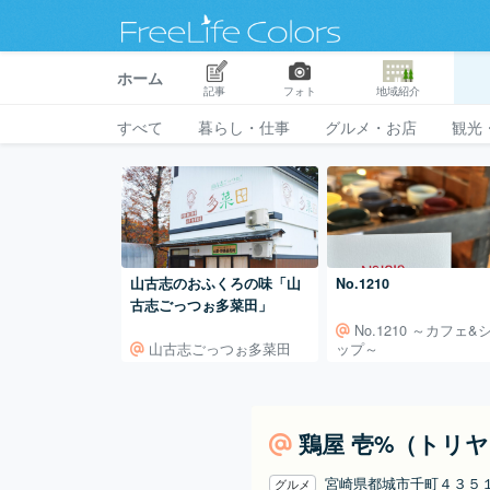
ホーム
記事
フォト
地域紹介
すべて
暮らし・仕事
グルメ・お店
観光
山古志のおふくろの味「山
No.1210
古志ごっつぉ多菜田」
No.1210 ～カフェ&
山古志ごっつぉ多菜田
ップ～
鶏屋 壱%（トリ
宮崎県都城市千町４３
グルメ