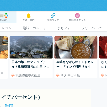
地域PR
企画・案内
関連リンク
地域関連グッズ
・レジャー
趣味・カルチャー
まちフォト
フリーペーパー
日本の第二のマチュピチ
本場さながらのインドカレ
な
ュ？桃源郷祖谷の山里で古
ー！「インド料理リタ 中
にも
民家ステイ
万々店」
サ
ショ
桃源郷祖谷の山里
リタ 中万々店
ヤ イチパーセント）
５１
[地図]