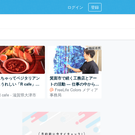
ログイン
登録
地域連携
んちゃってベジタリアン
箕面市で続く工務店とアー
うれしい「R cafe」の
トの活動 ― 仕事の中から広
FreeLife Colors メディア
ラダプレート
がるアート制作
R cafe - 滋賀県大津市
事務局