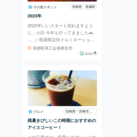
されてるんです😎 御膳にはお味噌
宮崎県・美郷町
その他スポット
汁、お漬物なども付いていますよ〜
2023年
ぜひ串間に来た際は、海鮮をどっぷ
2023年いいスタート切れますよう
りと楽しんで下さ
に…⛄️😕 今年も行ってきました🚗
𓂃 𓈒𓏸 長堀商店街イルミネーション
◎ 安定の絶景でした.*🍃 真冬でし
美郷町商工会南郷支所
たけどキレイなので ついつい長居
suzu🐣
しちゃいます😂 来年も見たいなぁ
ー💭 朝方には雲海も見られます‼︎ htt
ps://www.asoview.com/spot/45423a
b2080130852/ 美郷町での宿泊情報
はこちら↓ https://www.town.miyaza
ki-misato.lg.jp/kiji00349/index.html
今の時期では
宮崎県・宮崎市・日南
グルメ
残暑きびしいこの時期におすすめの
アイスコーヒー！
この記事では、残暑がきびしいこの