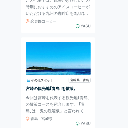
時期におすすめのアイスコーヒーが
いただける九州の珈琲店を2店紹介
します。 まず1軒目は宮崎県宮崎市
恋史郎コーヒー
の｢恋史郎コーヒー｣です。こちらは
YASU
宮崎市の中心市街地にあるスペシャ
ルティーコーヒーが堪能できる珈琲
屋です。 コーヒーの美味しさはも
ちろんのこと場所がらショッピング
の合間に立ち寄るのにピッタリで
す。 おすすめは｢黒ビールのような
味わい｣というコメントの｢アイスコ
ーヒー｣。乾いた喉にしみわたり、
宮崎県・青島
その他スポット
ほのかにカボスの香りがする爽快感
宮崎の観光地｢青島｣を散策。
がある｢アイスコーヒー｣です。 ｢恋
今回は宮崎を代表する観光地｢青島｣
史郎コーヒ
の散策コースを紹介します。 ｢青
島｣は「鬼の洗濯板」と言われてい
る奇岩に囲まれた周囲1.5キロほど
青島 - 宮崎県
の亜熱帯植物が生い茂る神秘的な島
YASU