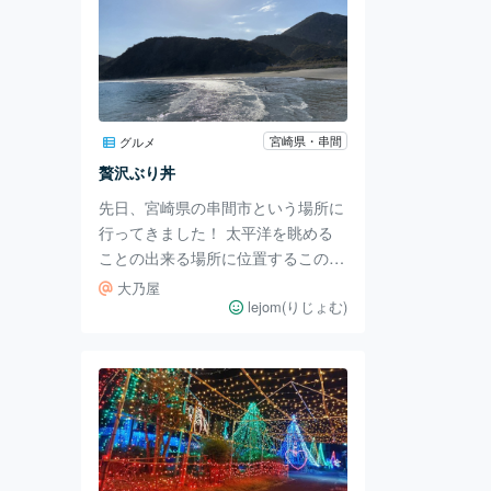
宮崎県・串間
グルメ
贅沢ぶり丼
先日、宮崎県の串間市という場所に
行ってきました！ 太平洋を眺める
ことの出来る場所に位置するこの場
所は、やっぱり海鮮がうまい！ 特
大乃屋
に、伊勢海老🦞・ぶりなどが有名！
lejom(りじょむ)
私が今回食べたのは、ブリ！ しか
も見た目も鮮やかな海鮮ブリ丼を頂
きました！ 海鮮丼には珍しく、野
菜も沢山入っていて、すごくお腹い
っぱいになりました笑笑 ぶりの刺
身に漬け刺身、さらに食べ進めると
今まで食べたことの無い驚きが！隠