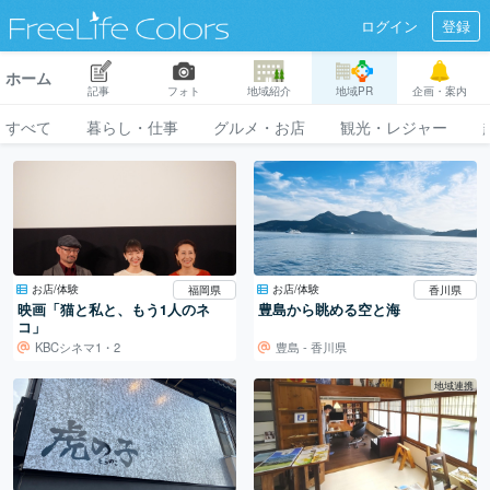
ログイン
登録
ホーム
記事
フォト
地域紹介
地域PR
企画・案内
すべて
暮らし・仕事
グルメ・お店
観光・レジャー
お店/体験
お店/体験
福岡県
香川県
映画「猫と私と、もう1人のネ
豊島から眺める空と海
コ」
KBCシネマ1・2
豊島 - 香川県
地域連携