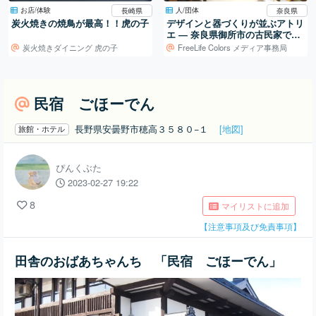
お店/体験
人/団体
長崎県
奈良県
炭火焼きの焼鳥が最高！！虎の子
デザインと器づくりが並ぶアトリ
エ ― 奈良県御所市の古民家での
活動
炭火焼きダイニング 虎の子
FreeLife Colors メディア事務局
民宿 ごほーでん
長野県安曇野市穂高３５８０−１
[地図]
旅館・ホテル
ぴんくぶた
2023-02-27 19:22
8
マイリストに追加
【注意事項及び免責事項】
田舎のおばあちゃんち 「民宿 ごほーでん」