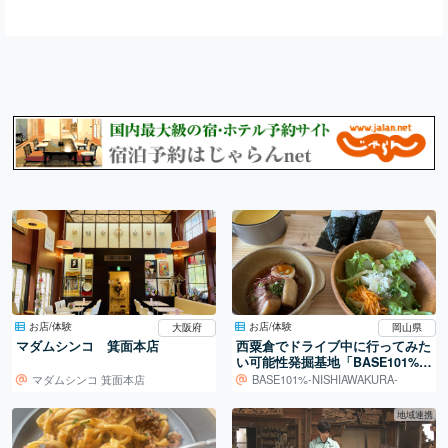
お店/体験
お店/体験
大阪府
岡山県
マダムシンコ 箕面本店
西粟倉でドライブ中に行ってみた
い可能性発掘基地「BASE101%」
でランチ
マダムシンコ 箕面本店
BASE101%-NISHIAWAKURA-
地域連携