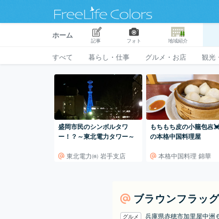
ホーム
記事
フォト
地域紹介
すべて
暮らし・仕事
グルメ・お店
観光
盛岡市民のシンボルタワ
もちもち皮の小籠包🥟
ー！？～東北電力タワー～
の本格中国料理屋
東北電力㈱ 岩手支店
本格中国料理 錦華
ブラウンフラッ
兵庫県赤穂市加里屋中
グルメ