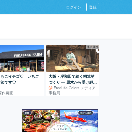
ログイン
登録
地域連携
～ちごイチゴ♡ いちご
大阪・岸和田で続く桐箪笥
季節です♡
づくり ― 原木から受け継ぐ
FreeLife Colors メディア
田中家具製作所の仕事
深作農園
事務局