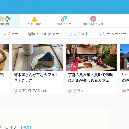
地域PR
企画・案内
関連リンク
地域関連グッズ
・レジャー
趣味・カルチャー
まちフォト
フリーペーパー
島
材木屋さんが営むカフェ！
京都の奥座敷・貴船で気軽
い
キトクラス
に川床が楽しめるカフェ
の
KITOKURAS cafe
茶源太
グ
洲６丁目４６
[地図]