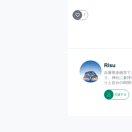
7
Risu
兵庫県赤穂市で
り、神社に参拝
りと自分の時間
応援する