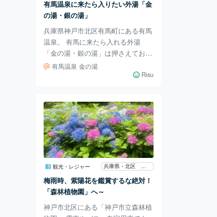
有馬温泉に来たら入りたい外湯「金
ので、おひとり様も気軽に立ち寄る
の湯・銀の湯」
ことが出来ま
兵庫県神戸市北区有馬町にある有馬
温泉。 有馬に来たら入れる外湯
「金の湯・銀の湯」は押さえておき
たいですよね～。 「金の湯」と呼
有馬温泉 金の湯
ばれる金泉は、濃い赤褐色の含鉄、
Risu
ナトリウム、塩化物強塩高温泉で
す。色は茶褐色で濁っています。 9
8.2度と82.4度の2つの高温泉を合わ
せ、適温調整のため加水＆加温後か
け流します。 浴場は男湯「一の
湯」、女湯「ニの湯」の2つです。
湯船は44度「あつ湯」と42度「ぬ
る湯」そして天然水使用「白湯」の
兵庫県・北区 六甲
観光・レジャー
各3つあります。 料金は大人800円
梅雨時、紫陽花を鑑賞するな絶対！
（平日は650円）、小中学生350
「森林植物園」へ～
円、
神戸市北区にある「神戸市立森林植