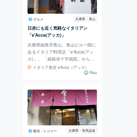
店舗ありました。 どちらもテラス
席から、 絶景が。 海に沈む夕陽を
眺めながら カクテルなど楽しめる
兵庫県・青山
グルメ
ようです🍸 他には、 BBQをできる
日赤にも近く気軽なイタリアン
ピク
「e'Acca(アッカ)」
兵庫県姫路市青山、青山ビル一階に
あるイタリア料理店「e'Acca(アッ
カ)」。 「姫路赤十字病院」から車
で2分の場所にあり、病院に行くと
イタリア食堂 e'Acca（アッカ）
きにお邪魔しましたよ。 本格的な
Risu
イタリアの家庭料理が自慢のイタリ
アンレストランで、モーニング、ラ
ンチ、ディナーというラインナップ
の他、もちろんアラカルトも。 土
日限定のフォカッチャサンドモーニ
ングもあるそうです。 店内はこじ
んまりとして、アットホームであた
たかい雰囲気に落ち着きます。 テ
兵庫県・有馬温泉
観光・レジャー
ーブル席の他、カウンター席もある