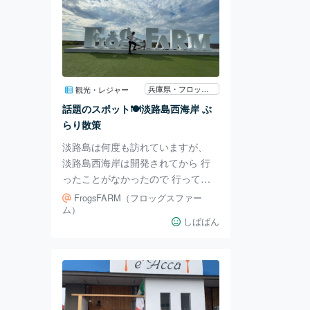
兵庫県・フロッグス・ファーム
観光・レジャー
話題のスポット🍽️淡路島西海岸 ぶ
らり散策
淡路島は何度も訪れていますが、
淡路島西海岸は開発されてから 行
ったことがなかったので 行ってき
ました😆 西海岸の フロッグスファ
FrogsFARM（フロッグスファー
ームのエリア全体が オシャレ！！
ム）
しばばん
飲食店やホテルなど 全てが新しく
オシャレで 散策だけでも楽し
い！！ 写真を撮るスポットもあり
ます🤳 ここは必ず 通る人達が 記念
写真を撮っていました☺️ 大阪でも
お馴染みの ガーブは同じエリアに 2