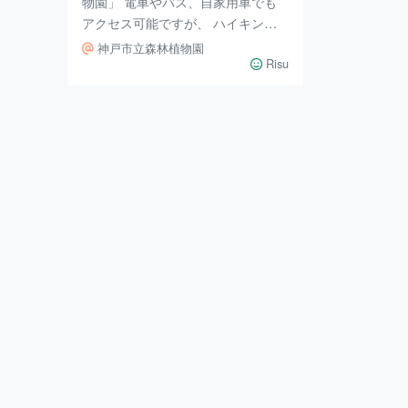
物園」 電車やバス、自家用車でも
アクセス可能ですが、 ハイキング
もできます。 あじさいが見頃の時
神戸市立森林植物園
期に行ってきましたが 紫陽花ロー
Risu
ドでの六甲ブルーと呼ばれる ここ
での紫陽花色、色とりどりの紫陽花
が両側から それは美しくうっとり
してしまいます。 入口をでたとこ
ろにあるのは「アナベルの丘」 一
面のアナベルの白さにグリーンが見
事に映えて 圧巻です。 植物園の中
はとても丁寧に管理されていて 季
節ごとに何度もまた訪れたいと思う
場所です。