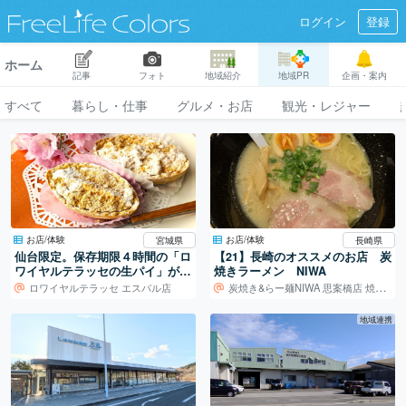
ログイン
登録
ホーム
記事
フォト
地域紹介
地域PR
企画・案内
すべて
暮らし・仕事
グルメ・お店
観光・レジャー
お店/体験
お店/体験
宮城県
長崎県
仙台限定。保存期限４時間の「ロ
【21】長崎のオススメのお店 炭
ワイヤルテラッセの生パイ」がネ
焼きラーメン NIWA
ットでお取り寄せ可能になりまし
ロワイヤルテラッセ エスパル店
炭焼き&らー麺NIWA 思案橋店 焼き鳥
た！
地域連携