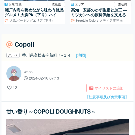
お店/体験
エリア
広島県
高知県
瀬戸内海を眺めながら味わう絶品
高知・安芸のゆず生産と加工 ―
グルメ！大浜PA（下り）ハイウ
ミツカンへの原料供給を支える仕
ェイショップ
組み
大浜パーキングエリア (下り)
FreeLife Colors メディア事務局
Copoli
香川県高松市今新町７−１４
[地図]
グルメ
waco
2024-02-16 07:13
13
マイリストに追加
【注意事項及び免責事項】
甘い香り～COPOLI DOUGHNUTS～