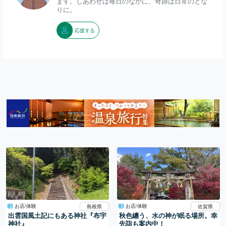
ます。しあわせは毎日のなかに、奇跡は日常のとな
りに。
応援する
お店/体験
お店/体験
島根県
佐賀県
出雲国風土記にもある神社『布宇
秋色纏う、水の神が眠る場所。幸
神社』
先詣も案内中！