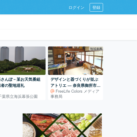
ログイン
登録
地域連携
張さんぽ－某お天気番組
デザインと器づくりが並ぶ
聴者の聖地巡礼
アトリエ ― 奈良県御所市の
FreeLife Colors メディア
古民家での活動
千葉県立海浜幕張公園
事務局