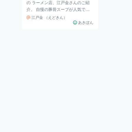
の ラーメン店、江戸金さんのご紹
介。 自慢の豚骨スープが人気で
す。 かなり濃いので男性に人気で
江戸金 （えどきん）
す。 濃いめの豚骨好きのかたは 挑
あきぽん
戦してみてください。 他県からも
こられるそう。 この日はシンプル
にラーメンを。 チャーシュー麺の
メニューもありますが ラーメンに
もチャーシューのっているので チ
ャーシューが多いのかと思います。
かなり豚骨の香りが強めなので 私
は紅しょうがをたくさんいれて食べ
ます ♪ 久留米のラーメンよりなの
かなと思います。 濃いめなので次
の日に 私の場合