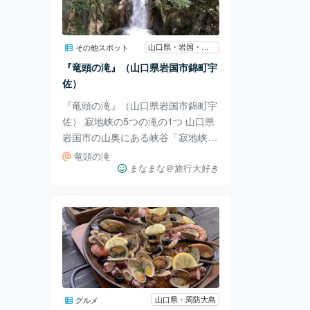
ランチにおすすめなお店で、子供連
れでも行きやすいですよ〜！ 住
所：〒742-1402 山口県熊毛郡上関
山口県・岩国・柳井
その他スポット
町大字長島619-3 平日の営業時間：
『竜頭の滝』（山口県岩国市錦町宇
11時〜16時30分 土日祝の営業時
佐）
間：
『竜頭の滝』（山口県岩国市錦町宇
佐） 寂地峡の5つの滝の1つ 山口県
岩国市の山奥にある峡谷「寂地峡」
寂地峡には5つの滝がありその中の1
竜頭の滝
つで 最も上流にあるのが「竜頭の
まなまな＠旅行大好き
滝」です。 国道434号線の看板を目
印に行くことが出来るので迷うこと
はないです、 注意点は道が狭いの
と 最終的には歩いて行かなければ
行けない点ですが それ以上に行く
メリットがある場所です。 マイナ
スイオンたっぷりの綺麗な空気で
癒されること間違いなしです。 〒7
山口県・周防大島
グルメ