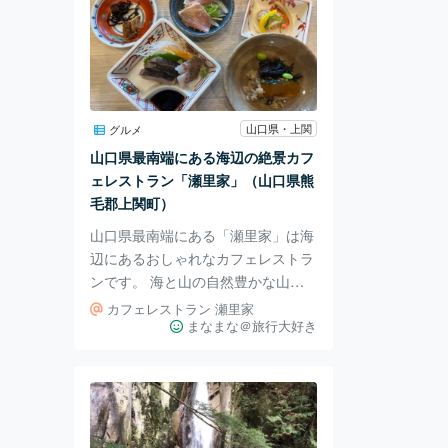
山口県・上関
グルメ
山口県最南端にある海辺の絶景カフ
ェレストラン「瀬里家」（山口県熊
毛郡上関町）
山口県最南端にある「瀬里家」は海
辺にあるおしゃれなカフェレストラ
ンです。 海と山の自然豊かな山口
県熊毛郡上関町にあり、オーナー自
カフェレストラン 瀬里家
らが仕入れる地魚や高森牛など、地
まなまな＠旅行大好き
元の食材を使ったメニューが堪能で
きます。 テラス席があり、晴れた
日には瀬戸内海の景色を堪能できる
ため、リフレッシュにもなるでしょ
う。 上関のカフェ「瀬里家」は、