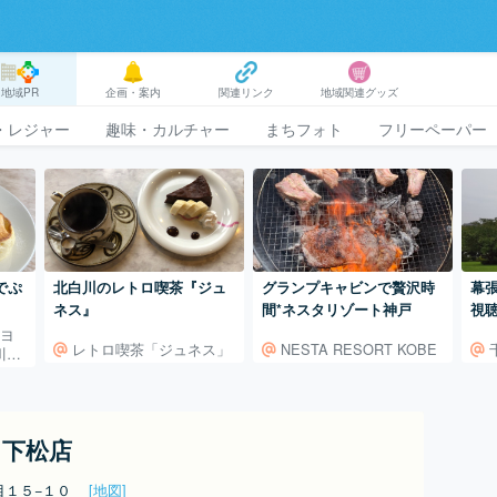
地域PR
企画・案内
関連リンク
地域関連グッズ
・レジャー
趣味・カルチャー
まちフォト
フリーペーパー
」でぷ
北白川のレトロ喫茶『ジュ
グランプキャビンで贅沢時
幕
ネス』
間*ネスタリゾート神戸
視
（ヨ
レトロ喫茶「ジュネス」
NESTA RESORT KOBE
川本
 下松店
目１５−１０
[地図]