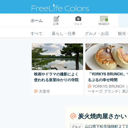
ホーム
記事
フォト
地域紹介
すべて
暮らし・仕事
グルメ・お店
観光
映画やドラマの撮影によく
「YORKYS BRUNCH
使われる皇室ゆかりの寺院
るぷるの幸せ時間
YORKYS BRUNCH
大覚寺
ーキーズ ブランチ）夙
店
炭火焼肉屋さかい
山口県下松市瑞穂町２丁
グルメ