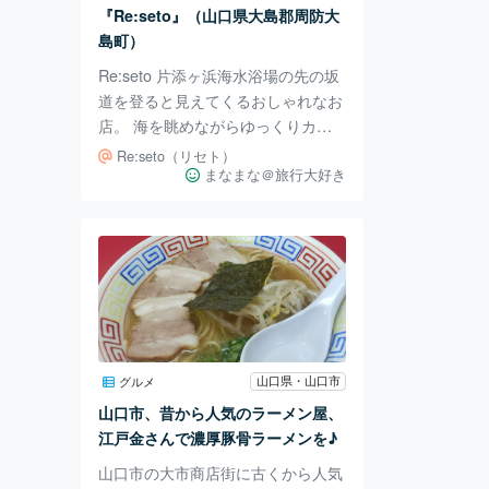
40-0901 山口県岩国市錦町宇佐
『Re:seto』（山口県大島郡周防大
島町）
Re:seto 片添ヶ浜海水浴場の先の坂
道を登ると見えてくるおしゃれなお
店。 海を眺めながらゆっくりカフ
ェで過ごす時間は格別です。 2017
Re:seto（リセト）
年にオープンして以来 常に予約が
まなまな＠旅行大好き
とれないお店です。 パエリアやグ
リルセットなどがとっても美味しい
です。 子供向けのメニューもあり
ママ友とも行けるお店です。 〒742
-2512 山口県大島郡周防大島町片添
片添１１１８−１ 営業時間11時00分
～16時30分 0820780808 定休日：
月・火曜
山口県・山口市
グルメ
山口市、昔から人気のラーメン屋、
江戸金さんで濃厚豚骨ラーメンを♪
山口市の大市商店街に古くから人気