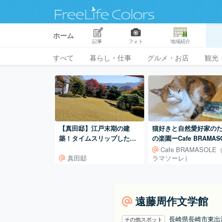
ホーム
記事
フォト
地域紹介
すべて
暮らし・仕事
グルメ・お店
観光
【真田邸】江戸末期の建
猫好きと自然愛好家の
築！タイムスリップしたか
の楽園ーCafe BRAMAS
のような風情ある大名の御
（ブラマソーレ）ー
Cafe BRAMASOLE
真田邸
ラマソーレ）
殿
遠藤周作文学館
長崎県長崎市東
その他スポット