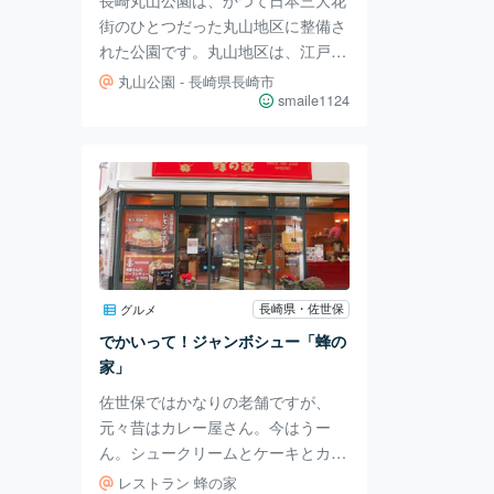
ージがありますよね。 その
街のひとつだった丸山地区に整備さ
れた公園です。丸山地区は、江戸の
吉原や京の島原と並ぶ花街として栄
丸山公園 - 長崎県長崎市
え、長崎の歴史に重要な役割を担い
smaile1124
ました。 丸山公園には、坂本龍馬
の銅像が建てられています。この銅
像は、龍馬の三種の神器といわれる
ブーツ、ピストル、懐中時計を身に
着けています。 丸山公園前交番
は、レトロな作りで街の安全を守っ
ています。丸山公園を中心にして、
長崎の夜の街も連なっているので、
長崎県・佐世保
グルメ
安心して夜も楽しめる気がします
でかいって！ジャンボシュー「蜂の
ね。（笑）建物がお洒落なのも、長
家」
崎の文化の一つです。 長
佐世保ではかなりの老舗ですが、
元々昔はカレー屋さん。今はうー
ん。シュークリームとケーキとカレ
ーと。食事もできるレストランで
レストラン 蜂の家