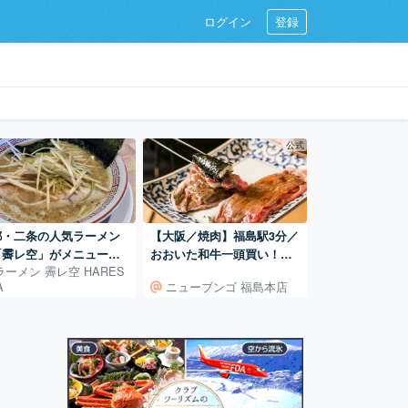
ログイン
登録
公式
【大阪／焼肉】福島駅3分／
都・二条の人気ラーメン
おおいた和牛一頭買い！お
「霽レ空」がメニュー刷
ラーメン 霽レ空 HARES
おいた和牛専門焼肉店。
ニューブンゴ 福島本店
A