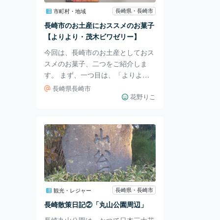
く、公園にも船の形をした遊具があ
長崎県・長崎市
市町村・地域
ります。 訪れたこの日も何人かの
長崎市のお土産におススメのお菓子
子どもたちが遊んでいました。 近
【よりより・茂木ビワゼリー】
くに駐車場もあるので
今回は、長崎市のお土産としておス
スメのお菓子、二つをご紹介しま
す。 まず、一つ目は、「よりよ
り」です。 「麻花（マーファ）」
長崎県長崎市
とも呼ばれるお菓子で、中国から伝
花野りこ
わりました。 長崎では、その形か
ら付いた名前「よりより」と呼ばれ
ています。 名前もパッケージも、
可愛いです。 とても硬いけど、噛
み応えがあって、味も素朴で、私は
とても好きです。 次のご紹介は、
茂木ビワゼリーです。 この「茂
木」とは、長崎のビワの産地として
長崎県・長崎市
観光・レジャー
有名なところです。 ビワは、甘く
長崎散策日記②「丸山公園周辺」
ておいしいですが、少しお高いイメ
長崎丸山公園は、かつて日本三大花