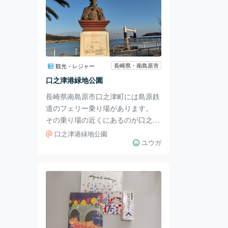
長崎県・南島原市
観光・レジャー
口之津港緑地公園
長崎県南島原市口之津町には島原鉄
道のフェリー乗り場があります。
その乗り場の近くにあるのが口之津
港緑地公園です。 海に面したこち
口之津港緑地公園
らの公園はフェリーが港に入ってく
ユウガ
る様子を見ることができます。 公
園であるため親子連れで楽しめるこ
とはもちろんですが、フェリーを間
近で見れることもあり乗り物好きな
お子さんと訪れればより一層楽しい
気持ちになれること間違いなしのス
ポットです。 港町の口之津町らし