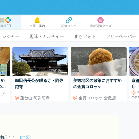
地域PR
企画・案内
関連リンク
地域関連グッズ
・レジャー
趣味・カルチャー
まちフォト
フリーペーパー
ため
織田信長公が眠る寺・阿弥
美観地区の散策におすすめ
京
OLE
陀寺
の金賞コロッケ
店
新
（ブ
蓮台山 阿弥陀寺
金賞コロッケ 倉敷店
OR
出津町７７
[地図]