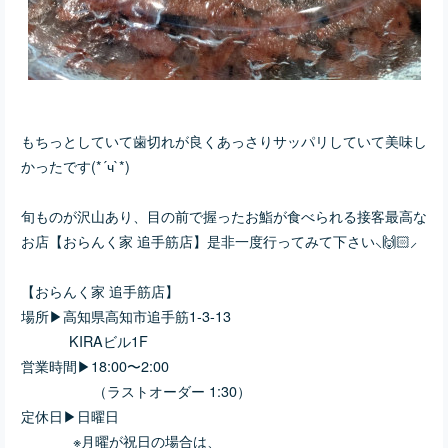
もちっとしていて歯切れが良くあっさりサッパリしていて美味し
かったです(*´ч`*)
旬ものが沢山あり、目の前で握ったお鮨が食べられる接客最高な
お店【おらんく家 追手筋店】是非一度行ってみて下さい⸜🙌🏻⸝‍
【おらんく家 追手筋店】
場所▶
高知県高知市追手筋1-3-13
KIRAビル1F
営業時間▶
18:00〜2:00
（ラストオーダー 1:30）
定休日▶
日曜日
※月曜が祝日の場合は、