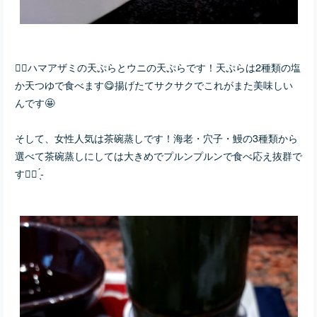
👆🏻ハマアザミの天ぷらとウニの天ぷらです！天ぷらは2種類の塩
か天つゆで食べます😋揚げたてサクサクでこれがまた美味しい
んです🤩
そして、女性人気は茶碗蒸しです！海老・穴子・鰻の3種類から
選べて茶碗蒸しにしては大きめでプルンプルンで食べ応え抜群で
す👍🏻 ̖́-