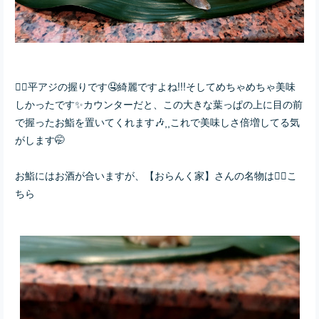
👆🏻平アジの握りです🤤綺麗ですよね!!!そしてめちゃめちゃ美味
しかったです✨カウンターだと、この大きな葉っぱの上に目の前
で握ったお鮨を置いてくれます🎶⸒⸒これで美味しさ倍増してる気
がします🤭
お鮨にはお酒が合いますが、【おらんく家】さんの名物は👇🏻こ
ちら