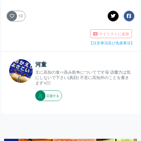
13
マイリストに追加
【注意事項及び免責事項】
河童
主に高知の食べ呑み処🍻についてです🤤 語彙力は気
にしないで下さい(真顔) 不意に高知外のことを書き
ます५✍🏻
応援する