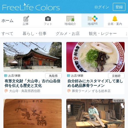
ログイン
登録
ホーム
記事
フォト
地域紹介
地域PR
企画・案内
すべて
暮らし・仕事
グルメ・お店
観光・レジャー
お店/体験
お店/体験
鳥取県
京都府
有形文化財「大山寺」古の山岳信
自分好みにカスタマイズして楽し
仰を伝える歴史と文化
める絶品豚骨ラーメン
大山寺 - 鳥取県西伯郡
豚骨ラーメン ずるる総本店
地域連携