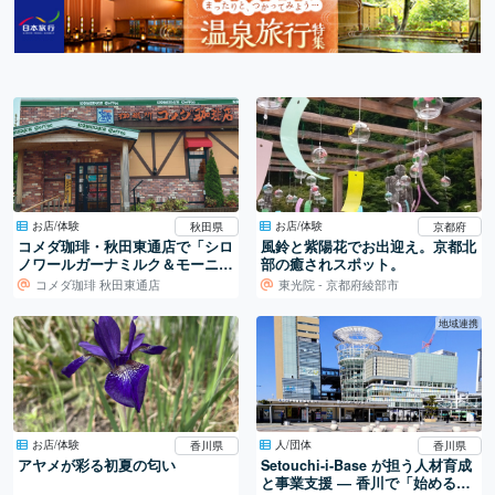
お店/体験
お店/体験
秋田県
京都府
コメダ珈琲・秋田東通店で「シロ
風鈴と紫陽花でお出迎え。京都北
ノワールガーナミルク＆モーニン
部の癒されスポット。
グ」
コメダ珈琲 秋田東通店
東光院 - 京都府綾部市
地域連携
お店/体験
人/団体
香川県
香川県
アヤメが彩る初夏の匂い
Setouchi-i-Base が担う人材育成
と事業支援 ― 香川で「始める」