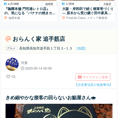
お店/体験
人/団体
福岡県
大阪府
『咖喱本舗 門司港レトロ店』
大阪・岸和田で続く桐箪笥づくり
の、気になる「バナナの焼きカレ
― 原木から受け継ぐ田中家具製
ー」
作所の仕事
伽哩本舗
FreeLife Colors メディア事務局
おらんく家 追手筋店
高知県高知市追手筋１丁目３−１３
[地図]
グルメ
河童
2023-05-14 00:09
13
マイリストに追加
【注意事項及び免責事項】
きめ細やかな接客の回らないお鮨屋さん🍣