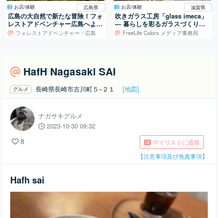
お店/体験
お店/体験
広島県
滋賀県
広島の大自然で新たな冒険！フォ
吹きガラス工房「glass imeca」
レストアドベンチャー広島へよう
― 暮らしを彩るガラスづくり／
こそ
滋賀・葛川
フォレストアドベンチャー・広島
FreeLife Colors メディア事務局
HafH Nagasaki SAI
長崎県長崎市古川町５−２１
[地図]
グルメ
ナガサキグルメ
2023-10-30 09:32
8
マイリストに追加
【注意事項及び免責事項】
Hafh sai