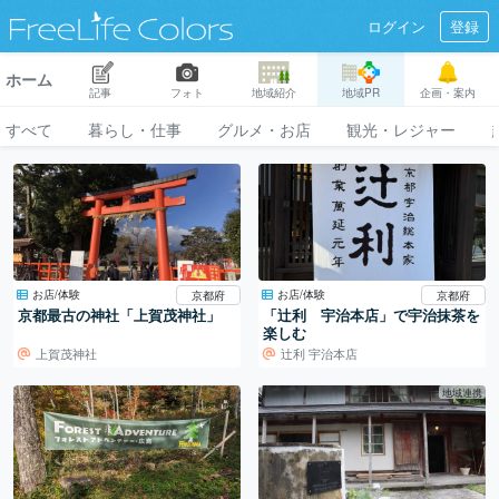
ログイン
登録
ホーム
記事
フォト
地域紹介
地域PR
企画・案内
すべて
暮らし・仕事
グルメ・お店
観光・レジャー
お店/体験
お店/体験
京都府
京都府
京都最古の神社「上賀茂神社」
「辻利 宇治本店」で宇治抹茶を
楽しむ
上賀茂神社
辻󠄀利 宇治本店
地域連携