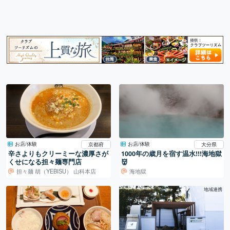
お店/体験
お店/体験
京都府
大分県
辛さよりもクリーミーな濃厚さが
1000年の歳月を宿す温水!!!海地獄
くせになる担々麺専門店
👹
担々麺 胡（YEBISU） 山科本店
海地獄
地域連携