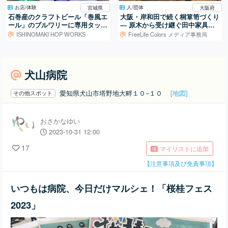
お店/体験
人/団体
宮城県
大阪府
石巻産のクラフトビール「巻風エ
大阪・岸和田で続く桐箪笥づくり
ール」のブルワリーに専用タップ
― 原木から受け継ぐ田中家具製
ルームが遂に完成しました！
作所の仕事
ISHINOMAKI HOP WORKS
FreeLife Colors メディア事務局
犬山病院
愛知県犬山市塔野地大畔１０−１０
[地図]
その他スポット
おさかなゆい
2023-10-31 12:00
17
マイリストに追加
【注意事項及び免責事項】
いつもは病院、今日だけマルシェ！「桜桂フェス
2023」