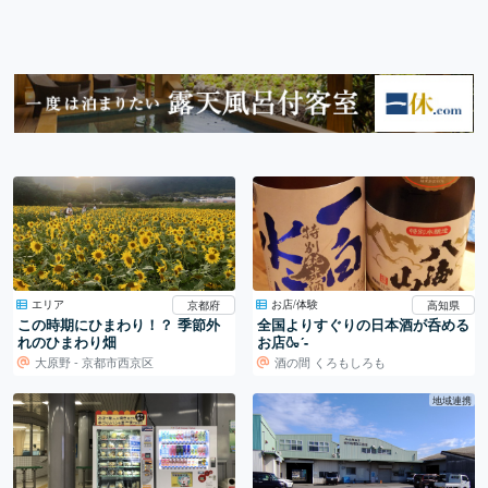
エリア
お店/体験
京都府
高知県
この時期にひまわり！？ 季節外
全国よりすぐりの日本酒が呑める
れのひまわり畑
お店🍶´-
大原野 - 京都市西京区
酒の間 くろもしろも
地域連携