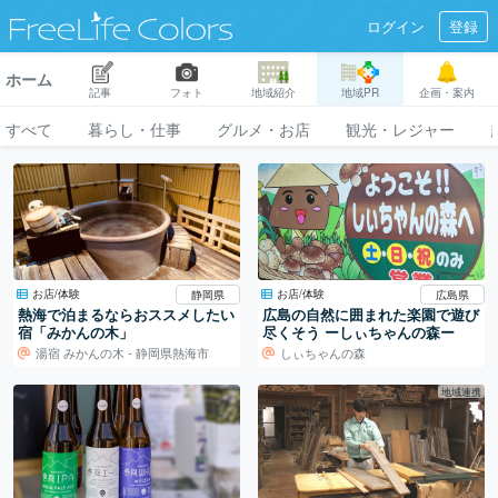
ログイン
登録
ホーム
記事
フォト
地域紹介
地域PR
企画・案内
すべて
暮らし・仕事
グルメ・お店
観光・レジャー
お店/体験
お店/体験
静岡県
広島県
熱海で泊まるならおススメしたい
広島の自然に囲まれた楽園で遊び
宿「みかんの木」
尽くそう ーしぃちゃんの森ー
湯宿 みかんの木 - 静岡県熱海市
しぃちゃんの森
地域連携