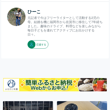
ひーこ
元記者で今はフリーライターとして活動する2児の
母。結婚を機に福岡市から佐賀市に移住して7年経ち
ました。趣味のドライブ、料理などを楽しみながら
毎日子どもを連れてアクティブにお出かけする
日々。
応援する