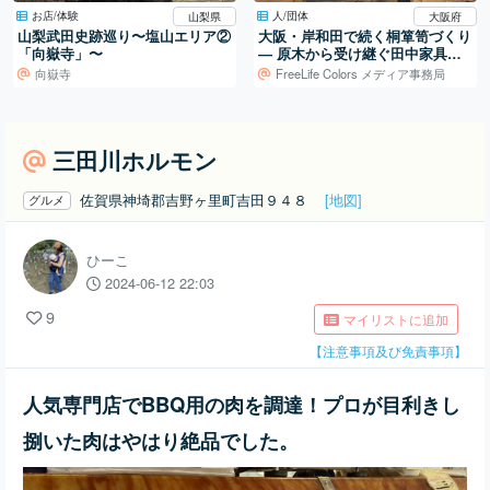
お店/体験
人/団体
山梨県
大阪府
山梨武田史跡巡り〜塩山エリア②
大阪・岸和田で続く桐箪笥づくり
「向嶽寺」〜
― 原木から受け継ぐ田中家具製
作所の仕事
向嶽寺
FreeLife Colors メディア事務局
三田川ホルモン
佐賀県神埼郡吉野ヶ里町吉田９４８
[地図]
グルメ
ひーこ
2024-06-12 22:03
9
マイリストに追加
【注意事項及び免責事項】
人気専門店でBBQ用の肉を調達！プロが目利きし
捌いた肉はやはり絶品でした。