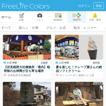
ログイン
登録
ホーム
記事
フォト
地域紹介
地域PR
企画・案内
すべて
暮らし・仕事
グルメ・お店
観光・レジャー
お店/体験
お店/体験
京都府
秋田県
【伏見稲荷大社御旅所・境内】稲
夏を楽しむ！クレープ屋さんの絶
荷祭のお神輿が立ち寄る場所
品ソフトクリーム
伏見稲荷大社御旅所
ディッパーダン 秋田トピコ店
地域連携