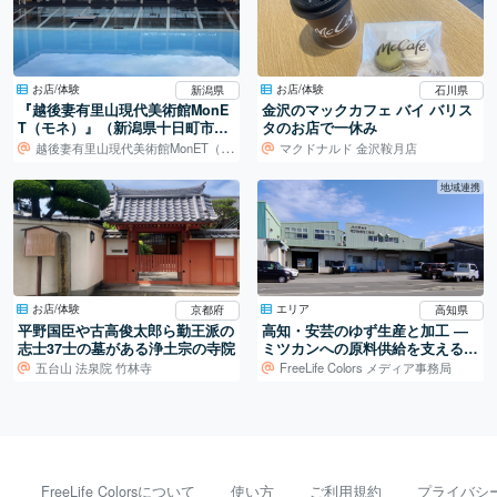
お店/体験
お店/体験
新潟県
石川県
『越後妻有里山現代美術館MonE
金沢のマックカフェ バイ バリス
T（モネ）』（新潟県十日町市）
タのお店で一休み
（次回の「大地の芸術祭」は、
越後妻有里山現代美術館MonET（モネ）
マクドナルド 金沢鞍月店
2024.7～）
地域連携
お店/体験
エリア
京都府
高知県
平野国臣や古高俊太郎ら勤王派の
高知・安芸のゆず生産と加工 ―
志士37士の墓がある浄土宗の寺院
ミツカンへの原料供給を支える仕
組み
五台山 法泉院 竹林寺
FreeLife Colors メディア事務局
FreeLife Colorsについて
使い方
ご利用規約
プライバシ