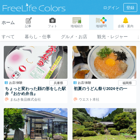
ログイン
登録
ホーム
記事
フォト
地域紹介
地域PR
企画・案内
すべて
暮らし・仕事
グルメ・お店
観光・レジャー
お店/体験
お店/体験
兵庫県
福岡県
ちょっと変わった顔の形をした駅
初夏のうどん祭り2024その一
弁『おかめ弁当』
まねき食品株式会社
ウエスト本社
地域連携