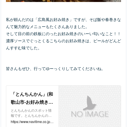
私が頼んだのは「広島風お好み焼き」ですが、そば飯や春巻きな
んて魅力的なメニューもたくさんありました。
そして目の前の鉄板にのったお好み焼きのいーい匂いなこと！！
濃厚ソースでぐっとくるこちらのお好み焼きは、ビールがどんど
んすすむ味でした。
皆さんもぜひ、行ってゆーっくりしてみてくださいね。
「とんちんかん」(和
歌山市-お好み焼き-
〒640-8392)の地図/
とんちんかんのスポット情
報です。とんちんかんの住
アクセス/地点情報 -
所、電話番号、営業時間、
https://www.navitime.co.jp/p
NAVITIME
地図などの情報を見ること
oi?spot=01125-5093514