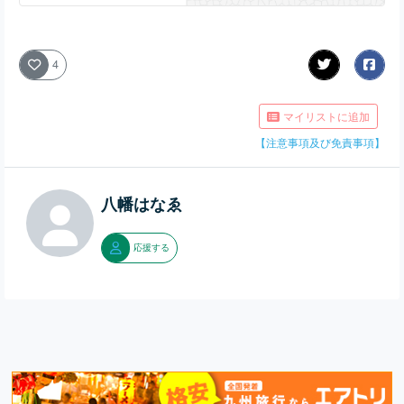
ができます。とんちんかん
への行き方・アクセス・ル
ート案内や、最寄駅・バス
停、周辺スポットなどの情
4
報も調べることができま
す。
マイリストに追加
【注意事項及び免責事項】
八幡はなゑ
応援する