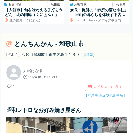
お店/体験
お店/体験
秋田県
奈良県
【大館市】旬を味わえる手打ちう
奈良・御所の「御所の宿たゆむ」
どん「北の國庵（くにあん）」
― 里山の暮らしを体験する古民
家宿
北の國庵（くにあん）
FreeLife Colors メディア事務局
とんちんかん - 和歌山市
和歌山県和歌山市中之島１１３０
[地図]
グルメ
八幡はなゑ
2024-05-19 16:03
4
マイリストに追加
【注意事項及び免責事項】
昭和レトロなお好み焼き屋さん