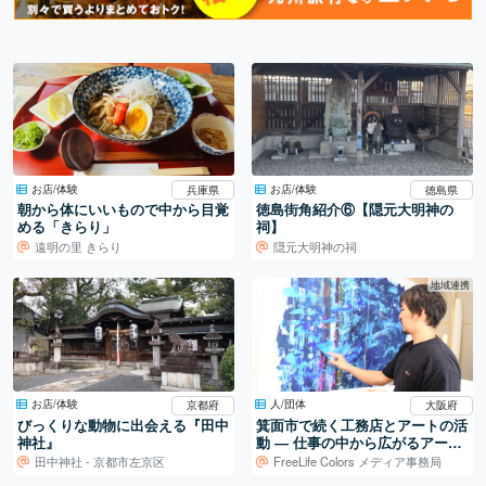
お店/体験
お店/体験
兵庫県
徳島県
朝から体にいいもので中から目覚
徳島街角紹介⑥【隠元大明神の
める「きらり」
祠】
遠明の里 きらり
隠元大明神の祠
地域連携
お店/体験
人/団体
京都府
大阪府
びっくりな動物に出会える『田中
箕面市で続く工務店とアートの活
神社』
動 ― 仕事の中から広がるアート
制作
田中神社 - 京都市左京区
FreeLife Colors メディア事務局