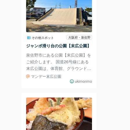
大阪府・泉佐野
その他スポット
ジャンボ滑り台の公園【末広公園】
泉佐野市にある公園【末広公園】を
ご紹介します。 国道26号線にある
末広公園は、体育館、グラウンド、
温水プール、スポーツジムがある大
マンデー末広公園
きな公園です。 散歩やジョギング
ukimonmo
におすすめ駐車場からはいってすぐ
のところ。とにかく広くて、公園の
周りを走ったり、お散歩したりでき
ます。 春には綺麗な桜が見られる
ので、ピクニックしたりお花見も楽
しめます。 こちらがジャンボ滑り
台 子供達に大人気の滑り台！滑る