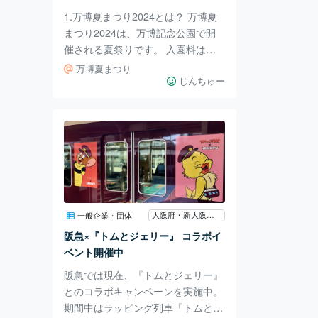
天ぷらの定食。 お腹が
1.万博夏まつり2024とは？ 万博夏
まつり2024は、万博記念公園で開
催される夏祭りです。 入園料は通
常通りですが、イルミネーションや
万博夏まつり
手持ち花火が楽しめる上に広い夜の
じんちゅー
公園も制限はあるものの散策できる
ため普通の夏祭りとはちょっと変わ
った様相が楽しめます。 2.行ってみ
た 祭りの会場は、太陽の塔周辺、
東大路と色々な場所でそれぞれの催
し物があります。 太陽の塔周辺に
は、木の枠のアーチがあります。風
で揺れる風鈴の音や風車を楽しみな
大阪府・新大阪・江坂・十三
一般企業・団体
がら、アーチの下をくぐります。
阪急×『トムとジェリー』 コラボイ
ちなみにこの日は大道芸人の星丸さ
ベント開催中
んのショ
阪急では現在、『トムとジェリー』
とのコラボキャンペーンを実施中。
期間中はラッピング列車「トムとジ