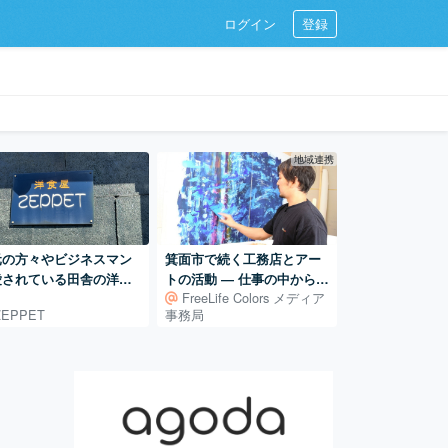
ログイン
登録
地域連携
元の方々やビジネスマン
箕面市で続く工務店とアー
愛されている田舎の洋食
トの活動 ― 仕事の中から広
FreeLife Colors メディア
ZEPPET」
がるアート制作
ZEPPET
事務局