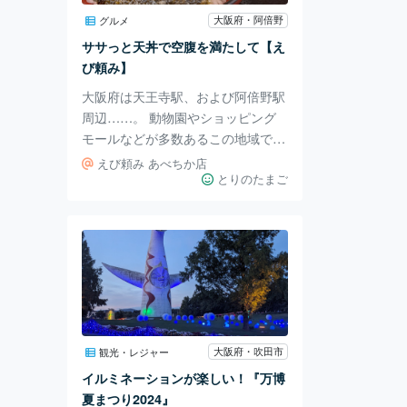
のに少し勇気がいるくらい急な滑り
大阪府・阿倍野
グルメ
台です。 おしりに敷く段ボールを
ササっと天丼で空腹を満たして【え
持っていくのがおすすめ。 横はク
び頼み】
ライミングウォール
大阪府は天王寺駅、および阿倍野駅
周辺……。 動物園やショッピング
モールなどが多数あるこの地域で
は、休日のお昼にランチ店難民にな
えび頼み あべちか店
ってしまうことがよくあります。
とりのたまご
先日もまさしくその状態。 天王寺
駅から混んでいないお店を探して歩
き、うろうろしていたらあべちかで
発見しました。 数人並んでいるも
のの、休日のコアタイムでも回転が
速く、さほど待たずに済むお店、天
丼専門店の「えび頼み」！ その日
も幸い2組目に並ぶことができ、10
大阪府・吹田市
観光・レジャー
分も待たずに座ることができまし
イルミネーションが楽しい！『万博
た。 メニューはほぼ天丼、および
夏まつり2024』