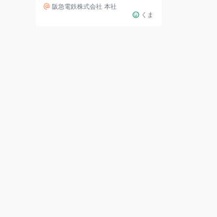
ェリー号」が運行しています。 運
阪急電鉄株式会社 本社
行ダイヤは日によって異なるため、
くま
なかなか出会うことができないので
すが、先日、十三駅で電車を待って
いたらたまたま遭遇。あわてて写真
を撮ったのがこちらです。 あわて
たのでうまく撮れなかったのだっ
た… 運行スケジュールは阪急のWe
bサイトから確認できます。 期間中
はラッピングバスも運行していま
す。 また、スタンプラリーも開催
中。スタンプポイントにはフォトス
ポットも設置されてい