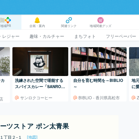
地域PR
企画・案内
関連リンク
地域関連グッズ
・レジャー
趣味・カルチャー
まちフォト
フリーペーパー
ンカ
洗練された空間で堪能する
自分を育む時間を～BIBLIO
地
スパイスカレー「SANROK
～
に
U COFFEE」
屋「
サンロクコーヒー
BIBLIO - 香川県高松市
店
ーツストア ポン太青果
塚１丁目２−１
[地図]