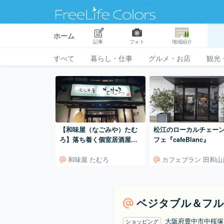
ホーム
記事
フォト
地域紹介
すべて
暮らし・仕事
グルメ・お店
観光
【和味屋（なごみや）たむ
松江のローカルチェー
ろ】落ち着く個室居酒屋！
フェ『cafeBlanc』
創作料理を堪能♪
和味屋 たむろ
カフェブラン 田和山
ベジタブル＆フル
大阪府豊中市中桜
ショッピング